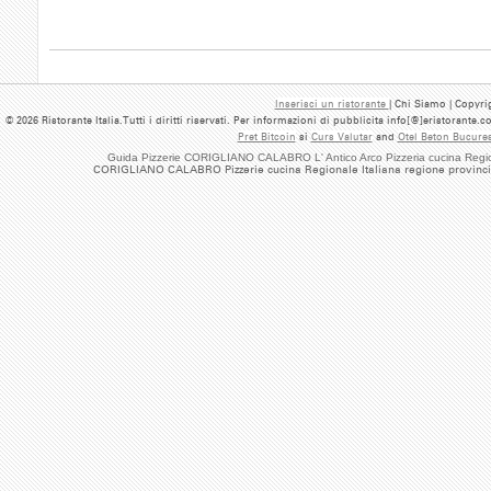
Inserisci un ristorante
| Chi Siamo | Copyrig
© 2026 Ristorante Italia.Tutti i diritti riservati. Per informazioni di pubblicita info[@]eristorante.
Pret Bitcoin
si
Curs Valutar
and
Otel Beton Bucures
Guida Pizzerie CORIGLIANO CALABRO L' Antico Arco Pizzeria cucina Regio
CORIGLIANO CALABRO Pizzerie cucina Regionale Italiana regione provincia 