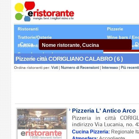
Ristoranti
Pizzerie
Trattorie/Osterie
Wine bars / En
Cerca
D
Ristoranti Etnici
Tutti Ristoranti
Segnala un locale
Pizzerie città CORIGLIANO CALABRO ( 6 )
Ordina ristoranti per:
Voti
|
Numero di Recensioni
|
Interesso
|
Più recenti
Pizzeria L' Antico Arco
Pizzeria in città COR
indirizzo Via Lucania, no. 4
Cucina Pizzeria:
Regionale It
Atmosfera:
Accogliente