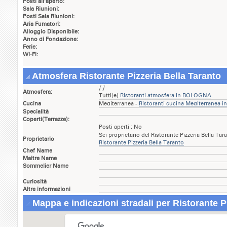
Posti all'aperto:
Sala Riunioni:
Posti Sala Riunioni:
Aria Fumatori:
Alloggio Disponibile:
Anno di Fondazione:
Ferie:
Wi-Fi:
Atmosfera Ristorante Pizzeria Bella Taranto
[ ]
Atmosfera:
Tutti(e)
Ristoranti atmosfera in BOLOGNA
Cucina
Mediterranea -
Ristoranti cucina Mediterranea
Specialità
Coperti(Terrazze):
Posti aperti : No
Sei proprietario del Ristorante Pizzeria Bella Ta
Proprietario
Ristorante Pizzeria Bella Taranto
Chef Name
Maitre Name
Sommelier Name
Curiosità
Altre informazioni
Mappa e indicazioni stradali per Ristorante P