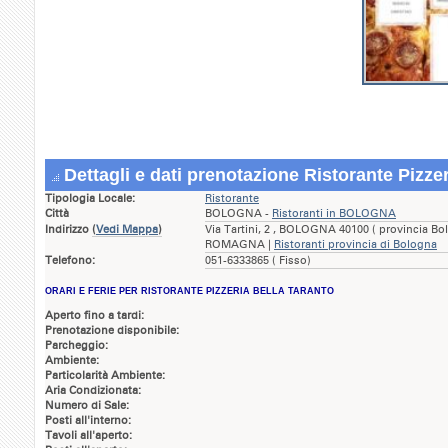
Dettagli e dati prenotazione Ristorante Pizzer
Tipologia Locale:
Ristorante
Città
BOLOGNA -
Ristoranti in BOLOGNA
Indirizzo
(
Vedi Mappa
)
Via Tartini, 2 , BOLOGNA 40100 ( provincia Bo
ROMAGNA |
Ristoranti provincia di Bologna
Telefono:
051-6333865 ( Fisso)
ORARI E FERIE PER RISTORANTE PIZZERIA BELLA TARANTO
Aperto fino a tardi:
Prenotazione disponibile:
Parcheggio:
Ambiente:
Particolarità Ambiente:
Aria Condizionata:
Numero di Sale:
Posti all'interno:
Tavoli all'aperto: