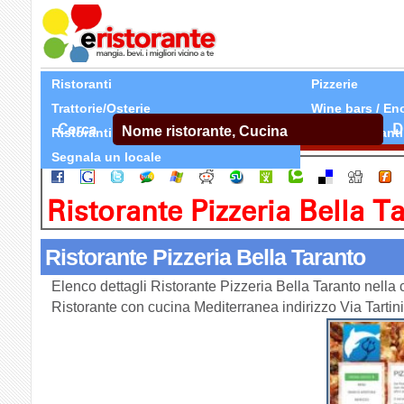
Ristoranti
Pizzerie
Trattorie/Osterie
Wine bars / En
Cerca
D
Ristoranti Etnici
Tutti Ristoranti
Segnala un locale
Ristorante Pizzeria Bella T
Ristorante Pizzeria Bella Taranto
Elenco dettagli Ristorante Pizzeria Bella Taranto nella
Ristorante con cucina Mediterranea indirizzo Via Tarti