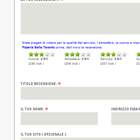
*
Siete pregati di votare per la qualità del servizio, l'atmosfera, la cucina e im
Pizzeria Bella Taranto
prima, dell'invio la recensione.
Cucina:
2.9
/5
Atmosfera:
2.9
/5
Servizio:
2.8
/5
Qu
(235 Voti )
(206 Voti )
(207 Voti )
(2
*
TITOLO RECENSIONE:
*
IL TUO NOME:
INDIRIZZO EMAI
IL TUO SITO ( OPZIONALE ):