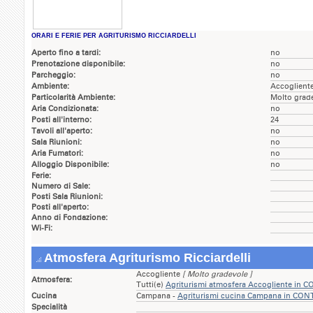
ORARI E FERIE PER AGRITURISMO RICCIARDELLI
Aperto fino a tardi:
no
Prenotazione disponibile:
no
Parcheggio:
no
Ambiente:
Accoglient
Particolarità Ambiente:
Molto grad
Aria Condizionata:
no
Posti all'interno:
24
Tavoli all'aperto:
no
Sala Riunioni:
no
Aria Fumatori:
no
Alloggio Disponibile:
no
Ferie:
Numero di Sale:
Posti Sala Riunioni:
Posti all'aperto:
Anno di Fondazione:
Wi-Fi:
Atmosfera Agriturismo Ricciardelli
Accogliente
[ Molto gradevole ]
Atmosfera:
Tutti(e)
Agriturismi atmosfera Accogliente in
Cucina
Campana -
Agriturismi cucina Campana in CO
Specialità