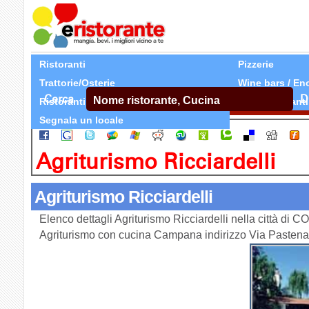
Ristoranti
Pizzerie
Trattorie/Osterie
Wine bars / En
Cerca
D
Ristoranti Etnici
Tutti Ristoranti
Segnala un locale
Agriturismo Ricciardelli
Agriturismo Ricciardelli
Elenco dettagli Agriturismo Ricciardelli nella città di
Agriturismo con cucina Campana indirizzo Via Past