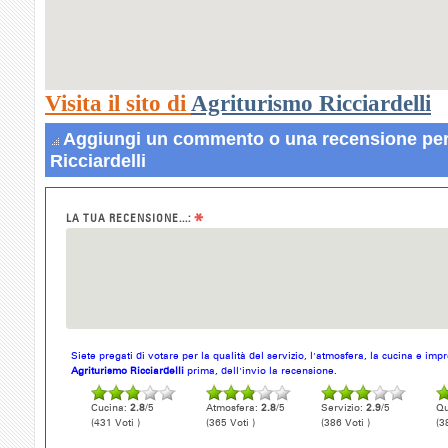
Visita il sito di
Agriturismo Ricciardelli
Aggiungi un commento o una recensione per
Ricciardelli
*
LA TUA RECENSIONE...:
Siete pregati di votare per la qualità del servizio, l'atmosfera, la cucina e im
Agriturismo Ricciardelli
prima, dell'invio la recensione.
Cucina:
2.8
/5
Atmosfera:
2.8
/5
Servizio:
2.9
/5
Qu
(431 Voti )
(365 Voti )
(386 Voti )
(3