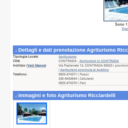
Sono 1 
Ved
Dettagli e dati prenotazione Agriturismo Ricci
Tipologia Locale:
Agriturismo
Città
CONTRADA -
Agriturismi in CONTRADA
Indirizzo
(
Vedi Mappa
)
Via Pastenate 13, CONTRADA 83020 ( provinc
|
Agriturismi provincia di Avellino
Telefono:
0825-674371 ( Fisso)
335-8443644 ( Cellulare)
0825-674370 ( Fax)
Immagini e foto Agriturismo Ricciardelli