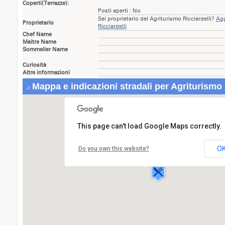
Coperti(Terrazze):
Posti aperti : No
Sei proprietario del Agriturismo Ricciardelli?
Agg
Proprietario
Ricciardelli
Chef Name
Maitre Name
Sommelier Name
Curiosità
Altre informazioni
Mappa e indicazioni stradali per Agriturismo 
This page can't load Google Maps correctly.
Agriturismo Ricciardelli
Via Pastenate,13
O
Do you own this website?
83020 CONTRADA