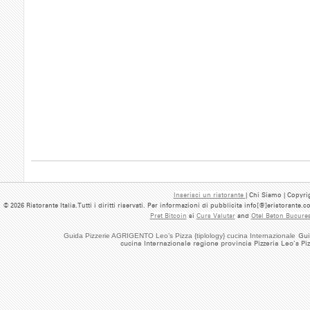
Inserisci un ristorante
| Chi Siamo | Copyrig
© 2026 Ristorante Italia.Tutti i diritti riservati. Per informazioni di pubblicita info[@]eristorante.
Pret Bitcoin
si
Curs Valutar
and
Otel Beton Bucures
Guida Pizzerie AGRIGENTO Leo’s Pizza {tiplology} cucina Internazionale
Gui
cucina Internazionale regione provincia Pizzeria Leo’s Pi