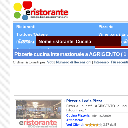
Ristoranti
Pizzerie
Trattorie/Osterie
Wine bars / En
Cerca
D
Ristoranti Etnici
Tutti Ristoranti
Segnala un locale
Pizzerie cucina Internazionale a AGRIGENTO ( 1 
Ordina ristoranti per:
Voti
|
Numero di Recensioni
|
Interesso
|
Più recenti
Pizzeria Leo’s Pizza
Pizzeria in città AGRIGENTO e indi
Pădurii, no. 1
Cucina Pizzeria:
Internazionale
Atmosfera:
Voti Clienti:
3.67 da 5