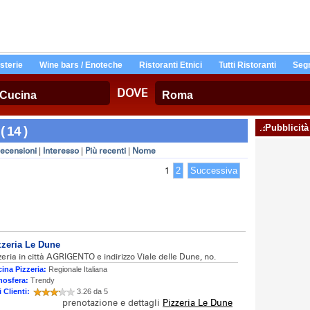
Osterie
Wine bars / Enoteche
Ristoranti Etnici
Tutti Ristoranti
Segn
DOVE
Pubblicità
 14 )
ecensioni
|
Interesso
|
Più recenti
|
Nome
1
2
Successiva
zzeria Le Dune
zeria in città AGRIGENTO e indirizzo Viale delle Dune, no.
ina Pizzeria:
Regionale Italiana
osfera:
Trendy
i Clienti:
3.26 da 5
prenotazione e dettagli
Pizzeria Le Dune