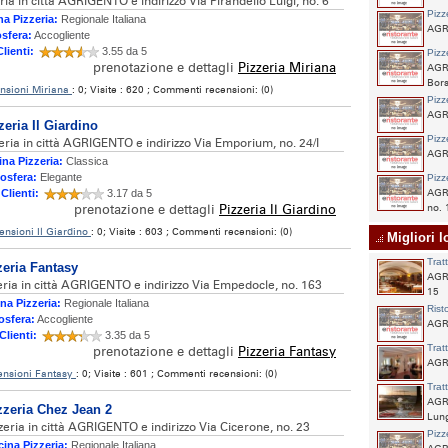
ria in città AGRIGENTO e indirizzo Via Pirandello Luigi, no. 6
Pizz
a Pizzeria:
Regionale Italiana
AGR
sfera:
Accogliente
Clienti:
3.55 da 5
Pizz
prenotazione e dettagli
Pizzeria Miriana
AGR
Bors
nsioni Miriana
: 0; Visite : 620 ; Commenti recensioni: (0)
Pizz
AGR
zeria Il Giardino
Pizz
eria in città AGRIGENTO e indirizzo Via Emporium, no. 24/I
AGRI
na Pizzeria:
Classica
osfera:
Elegante
Pizz
 Clienti:
3.17 da 5
AGRI
prenotazione e dettagli
Pizzeria Il Giardino
no. 
ensioni Il Giardino
: 0; Visite : 603 ; Commenti recensioni: (0)
Migliori lo
Trat
zeria Fantasy
AGR
eria in città AGRIGENTO e indirizzo Via Empedocle, no. 163
15
na Pizzeria:
Regionale Italiana
Rist
sfera:
Accogliente
AGR
Clienti:
3.35 da 5
Trat
prenotazione e dettagli
Pizzeria Fantasy
AGRI
ensioni Fantasy
: 0; Visite : 601 ; Commenti recensioni: (0)
Trat
AGRI
zzeria Chez Jean 2
Lung
zeria in città AGRIGENTO e indirizzo Via Cicerone, no. 23
Pizz
ina Pizzeria:
Regionale Italiana