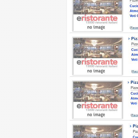
Pizze
Cucin
Atmo
Voti 
(
Rece
Piz
Pizz
Cuci
Atm
Voti
(
Rec
Piz
Pizz
Cuci
Atmo
Voti 
(
Rec
Pi
Piz
Cuc