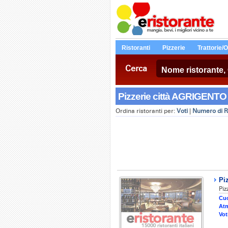
Ristoranti
Pizzerie
Trattorie/
Cerca
Pizzerie città AGRIGENTO (
Ordina ristoranti per:
Voti
|
Numero di R
Pi
Piz
Cuc
Atm
Vot