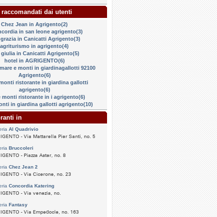
 raccomandati dai utenti
Chez Jean in Agrigento(2)
ncordia in san leone agrigento(3)
a grazia in Canicatti Agrigento(3)
agriturismo in agrigento(4)
a giulia in Canicatti Agrigento(5)
hotel in AGRIGENTO(6)
 mare e monti in giardinagallotti 92100
Agrigento(6)
monti ristorante in giardina gallotti
agrigento(6)
 monti ristorante in i agrigento(6)
nti in giardina gallotti agrigento(10)
ranti in
eria
Al Quadrivio
GENTO - Via Mattarella Pier Santi, no. 5
eria
Bruccoleri
GENTO - Piazza Aster, no. 8
eria
Chez Jean 2
GENTO - Via Cicerone, no. 23
eria
Concordia Katering
GENTO - Via venezia, no.
eria
Fantasy
IGENTO - Via Empedocle, no. 163