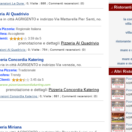
censioni Le Dune
: 0; Visite : 886 ; Commenti recensioni: (0)
Ristoranti
ria Al Quadrivio
ia in città AGRIGENTO e indirizzo Via Mattarella Pier Santi, no.
la co
vill
 Pizzeria:
Regionale Italiana
vill
fera:
Accogliente
ienti:
3.59 da 5
ristorante
prenotazione e dettagli
Pizzeria Al Quadrivio
sioni Al Quadrivio
: 0; Visite : 754 ; Commenti recensioni: (0)
mare e 
mare e
eria Concordia Katering
mare e mo
eria in città AGRIGENTO e indirizzo Via venezia, no.
na Pizzeria:
Tradizionale
Altri Risto
sfera:
Trendy
Pizz
Clienti:
3.45 da 5
AGRI
 www.pizzeriaconcordiakarting.com
prenotazione e dettagli
Pizzeria Concordia Katering
Pizz
AGRI
nsioni Concordia Katering
: 0; Visite : 681 ; Commenti recensioni: (0)
Pizz
AGRI
Pizz
AGRI
Pizz
eria Miriana
AGR