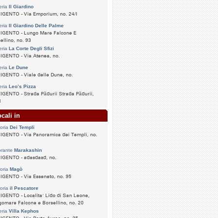
eria
Il Giardino
IGENTO - Via Emporium, no. 24/I
eria
Il Giardino Delle Palme
IGENTO - Lungo Mare Falcone E
ellino, no. 93
eria
La Corte Degli Sfizi
IGENTO - Via Atenea, no.
eria
Le Dune
GENTO - Viale delle Dune, no.
eria
Leo’s Pizza
GENTO - Strada Pădurii Strada Pădurii,
1
cali in
toria
Dei Templi
IGENTO - Via Panoramica dei Templi, no.
orante
Marakashin
IGENTO - adasdasd, no.
toria
Magò
GENTO - Via Esseneto, no. 95
toria
il Pescatore
GENTO - Localita' Lido di San Leone,
omare Falcone e Borsellino, no. 20
eria
Villa Kephos