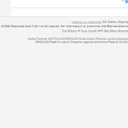
Inserisci un ristorante
| Chi Siamo | Copyrig
© 2026 Ristorante Italia.Tutti i diritti riservati. Per informazioni di pubblicita info[@]eristorante.
Pret Bitcoin
si
Curs Valutar
and
Otel Beton Bucures
Guida Pizzerie CATTOLICA ERACLEA Sicilia Antica Pizzeria cucina Classica
ERACLEA Pizzerie cucina Classica regione provincia Pizzeria Sicilia