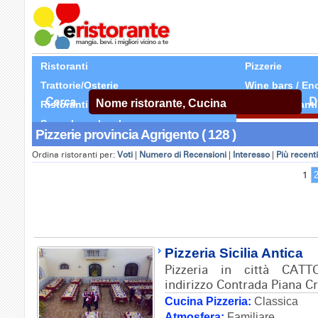
Ristoranti
Pizzerie
Trattorie/Osterie
Wine bars / En
Cerca
D
Ristoranti Etnici
Tutti Ristoranti
Segnala un locale
Pizzerie provincia Agrigento ( 128 )
Ordina ristoranti per:
Voti
|
Numero di Recensioni
|
Interesso
|
Più recenti
1
Pizzeria Sicilia Antica
Pizzeria in città CAT
indirizzo Contrada Piana Cr
Cucina Pizzeria:
Classica
Atmosfera:
Familiare