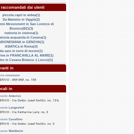
 raccomandati dai utenti
piccola capri in ardea(1)
Da Marietto in Viggiù(2)
ante Messnerwirt in San Lorenzo di
Brunico(BZ)(3)
trattoria in civenna(1)
attoria acquarola in Cesena(1)
INDONESIANA in GENOVA(1)
ASIATICa in Roma(3)
da saro in torre di mosto(1)
rine in FRANCAVILLA AL MARE(1)
to in Cesana Brianza :( Lecco)(1)
ranti in
eria
cvcvcvcv
RIVO - dfdf dfdf, no. 156
cali in
orante
Anterivo
RIVO - Via Dottor Josef Noldin, no. 13/b
orante
Langeshof
RIVO - Via Katharina Lanz, no. 3
orante
Cavallino
RIVO - Via Dottor Josef Noldin, no. 3
orante
Waldheim