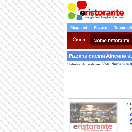
Ristoranti
Pizzerie
Trattorie/
Cerca
Pizzerie cucina Africana a
Ordina ristoranti per:
Voti
|
Numero di R
P
P
C
A
V
S