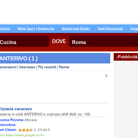
Osterie
Wine bars / Enoteche
Ristoranti Etnici
Tutti Ristoranti
Segn
DOVE
Pubblicità
 ANTERIVO ( 1 )
ecensioni
|
Interesso
|
Più recenti
|
Nome
1
izzeria cvcvcvcv
izzeria in città ANTERIVO e indirizzo dfdf dfdf, no. 156
ucina Pizzeria:
Africana
tmosfera:
oti Clienti:
3.6 da 5
ito: https://www.google.co.in/