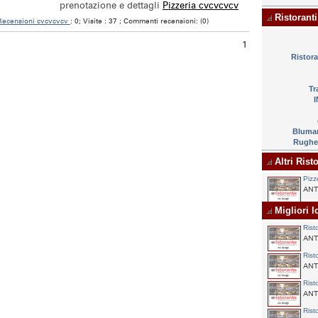
prenotazione e dettagli
Pizzeria cvcvcvcv
Ristoranti
Recensioni cvcvcvcv
: 0; Visite : 37 ; Commenti recensioni: (0)
1
Ristor
Tr
Bluma
Rughet
Altri Risto
Pizz
ANTE
Migliori lo
Rist
ANTE
Rist
ANTE
Rist
ANTE
Rist