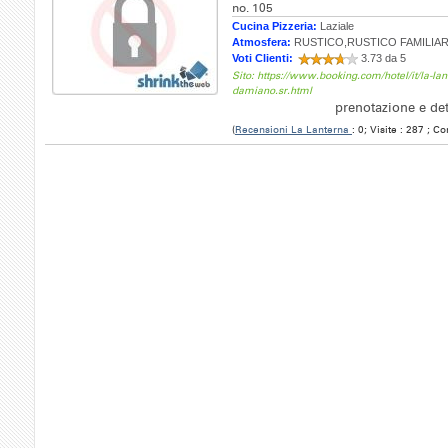
no. 105
Cucina Pizzeria:
Laziale
Atmosfera:
RUSTICO,RUSTICO FAMILIA
Voti Clienti:
3.73 da 5
Sito: https://www.booking.com/hotel/it/la-la
damiano.sr.html
prenotazione e de
(
Recensioni La Lanterna
: 0; Visite : 287 ; C