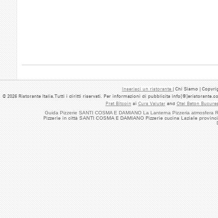
Inserisci un ristorante
| Chi Siamo | Copyrig
© 2026 Ristorante Italia.Tutti i diritti riservati. Per informazioni di pubblicita info[@]eristorante.
Pret Bitcoin
si
Curs Valutar
and
Otel Beton Bucures
Guida Pizzerie SANTI COSMA E DAMIANO La Lanterna Pizzeria atmosfer
Pizzerie in città SANTI COSMA E DAMIANO Pizzerie cucina Laziale provinci