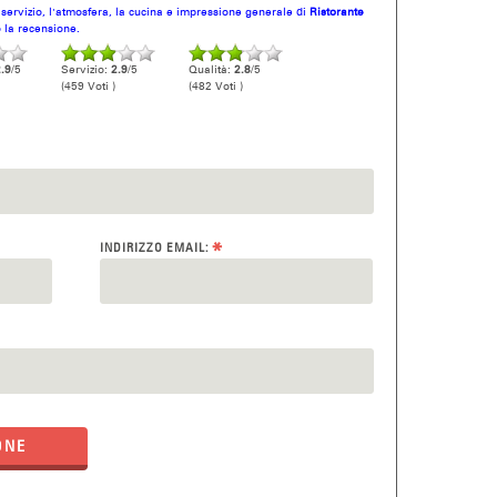
l servizio, l'atmosfera, la cucina e impressione generale di
Ristorante
o la recensione.
.9
/5
Servizio:
2.9
/5
Qualità:
2.8
/5
(459 Voti )
(482 Voti )
*
INDIRIZZO EMAIL:
ONE