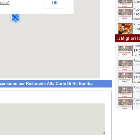
OK
AUSO
bsite?
mia,KM 23.300
20 SPIGNO SATURNIA
Pizz
SAN
30/
Pizz
FORM
Migliori 
Rist
SPIG
no. 
Rist
SPI
Rist
SPI
Auso
ensione per Ristorante Alla Corte Di Re Bomba
Rist
SPI
Pizz
SPI