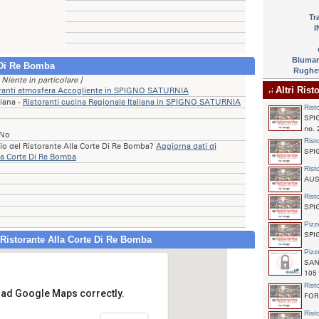
Tr
I
Blumar
 Di Re Bomba
Rughet
 Niente in particolare ]
Altri Ris
ranti atmosfera Accogliente in SPIGNO SATURNIA
liana -
Ristoranti cucina Regionale Italiana in SPIGNO SATURNIA
Rist
SPIG
no. 
 No
Rist
rio del Ristorante Alla Corte Di Re Bomba?
Aggiorna dati di
SPI
la Corte Di Re Bomba
Rist
AUSO
Rist
SPI
Pizz
SPI
 Ristorante Alla Corte Di Re Bomba
Pizz
SAN
105
Rist
load Google Maps correctly.
FORM
torante Alla Corte Di Re Bomba
Rist
'da Statale 630 Ausonia Lato