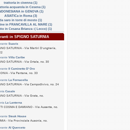
trattoria in civenna (1)
attoria acquarola in Cesena (1)
NDONESIANA in GENOVA (1)
ASIATICa in Roma (3)
da saro in torre di mosto (1)
ine in FRANCAVILLA AL MARE (1)
to in Cesana Brianza :( Lecco) (1)
toranti in SPIGNO SATURNIA
orante
Suavis
NO SATURNIA - Via Martiri D'ungheria,
22
orante
Villa Caribe
GNO SATURNIA - Via Ortale, no. 30
orante
Il Caminetto D' Oro
NIA - Via Pantane, no. 33
orante
La Fornacella
GNO SATURNIA - Via Campodivivo, no. 24
eria
Casale
GNO SATURNIA - Via Grata, no.
eria
La Lanterna
TI COSMA E DAMIANO - Via Ausente, no.
orante
Steak House
IA - Via Provinciale Ausonia, no.
orante
Al Querceto