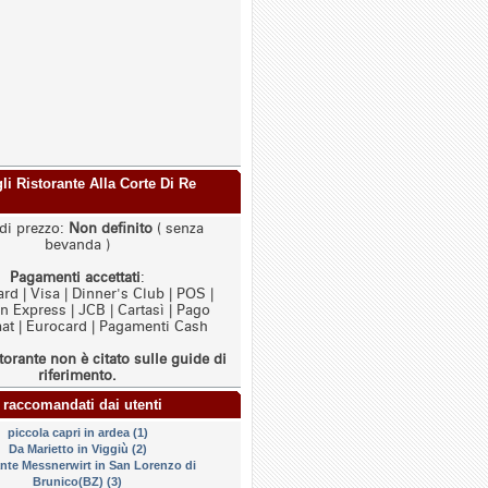
gli Ristorante Alla Corte Di Re
di prezzo:
Non definito
( senza
bevanda )
Pagamenti accettati
:
rd | Visa | Dinner's Club | POS |
 Express | JCB | Cartasì | Pago
t | Eurocard | Pagamenti Cash
torante non è citato sulle guide di
riferimento.
 raccomandati dai utenti
piccola capri in ardea (1)
Da Marietto in Viggiù (2)
ante Messnerwirt in San Lorenzo di
Brunico(BZ) (3)