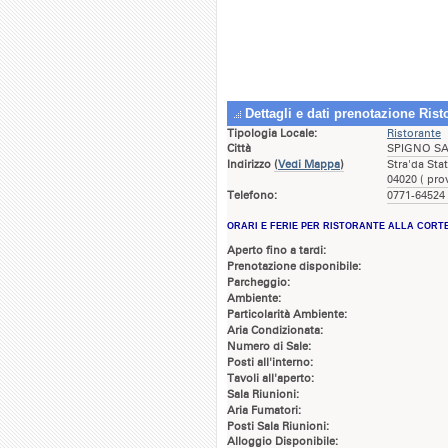
Dettagli e dati prenotazione Ris
Tipologia Locale:
Ristorante
Città
SPIGNO SA
Indirizzo
(
Vedi Mappa
)
Stra'da St
04020 ( pro
Telefono:
0771-64524 
ORARI E FERIE PER RISTORANTE ALLA CORT
Aperto fino a tardi:
Prenotazione disponibile:
Parcheggio:
Ambiente:
Particolarità Ambiente:
Aria Condizionata:
Numero di Sale:
Posti all'interno:
Tavoli all'aperto:
Sala Riunioni:
Aria Fumatori:
Posti Sala Riunioni:
Alloggio Disponibile: