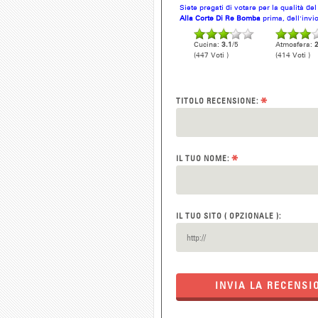
Siete pregati di votare per la qualità de
Alla Corte Di Re Bomba
prima, dell'invi
Cucina:
3.1
/5
Atmosfera:
2
(447 Voti )
(414 Voti )
*
TITOLO RECENSIONE:
*
IL TUO NOME:
IL TUO SITO ( OPZIONALE ):
INVIA LA RECENSI