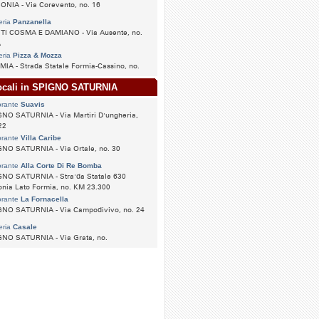
NIA - Via Corevento, no. 16
eria
Panzanella
TI COSMA E DAMIANO - Via Ausente, no.
A
eria
Pizza & Mozza
IA - Strada Statale Formia-Cassino, no.
locali in SPIGNO SATURNIA
orante
Suavis
NO SATURNIA - Via Martiri D'ungheria,
22
orante
Villa Caribe
GNO SATURNIA - Via Ortale, no. 30
orante
Alla Corte Di Re Bomba
GNO SATURNIA - Stra'da Statale 630
nia Lato Formia, no. KM 23.300
orante
La Fornacella
GNO SATURNIA - Via Campodivivo, no. 24
eria
Casale
GNO SATURNIA - Via Grata, no.