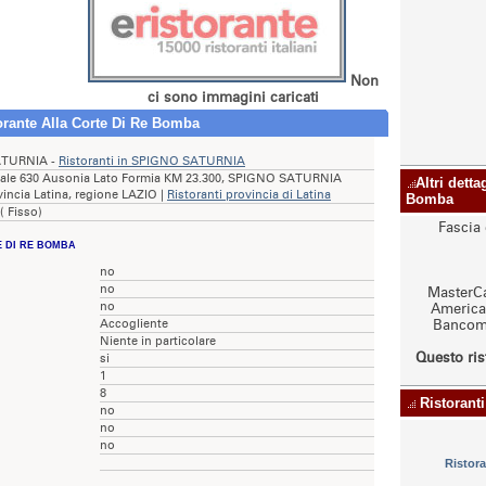
Non
ci sono immagini caricati
torante Alla Corte Di Re Bomba
TURNIA -
Ristoranti in SPIGNO SATURNIA
atale 630 Ausonia Lato Formia KM 23.300, SPIGNO SATURNIA
Altri detta
vincia Latina, regione LAZIO |
Ristoranti provincia di Latina
Bomba
( Fisso)
Fascia 
E DI RE BOMBA
no
no
MasterCa
no
American
Accogliente
Bancoma
Niente in particolare
Questo ris
si
1
8
Ristoranti
no
no
no
Ristor