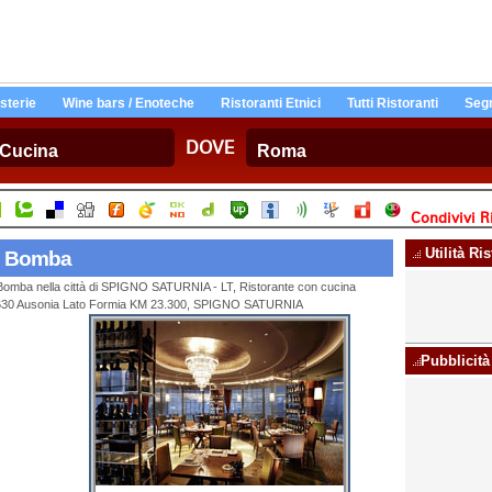
Osterie
Wine bars / Enoteche
Ristoranti Etnici
Tutti Ristoranti
Segn
DOVE
Condivivi R
Utilità Ri
Re Bomba
e Bomba nella città di SPIGNO SATURNIA - LT, Ristorante con cucina
tale 630 Ausonia Lato Formia KM 23.300, SPIGNO SATURNIA
Pubblicità