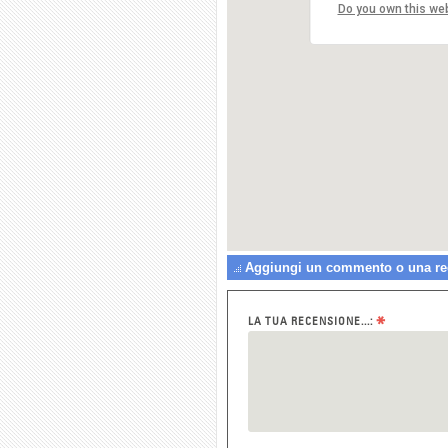
Do you own this we
For
040
Aggiungi un commento o una rec
*
LA TUA RECENSIONE...: