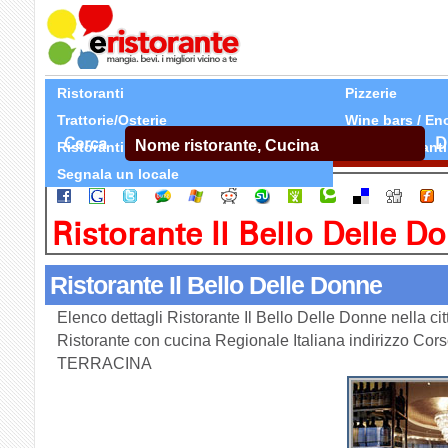
Ristoranti
Pizzerie
Trattorie/Osterie
Wine bars / En
Cerca
D
Ristoranti Etnici
Tutti Ristoranti
Segnala un locale
Ristorante Il Bello Delle D
Ristorante Il Bello Delle Donne
Elenco dettagli Ristorante Il Bello Delle Donne nella c
Ristorante con cucina Regionale Italiana indirizzo Cors
TERRACINA