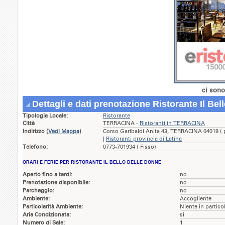
ci sono
Dettagli e dati prenotazione Ristorante Il Bel
Tipologia Locale:
Ristorante
Città
TERRACINA -
Ristoranti in TERRACINA
Indirizzo
(
Vedi Mappa
)
Corso Garibaldi Anita 43, TERRACINA 04019 ( 
|
Ristoranti provincia di Latina
Telefono:
0773-701934 ( Fisso)
ORARI E FERIE PER RISTORANTE IL BELLO DELLE DONNE
Aperto fino a tardi:
no
Prenotazione disponibile:
no
Parcheggio:
no
Ambiente:
Accogliente
Particolarità Ambiente:
Niente in partico
Aria Condizionata:
si
Numero di Sale:
1