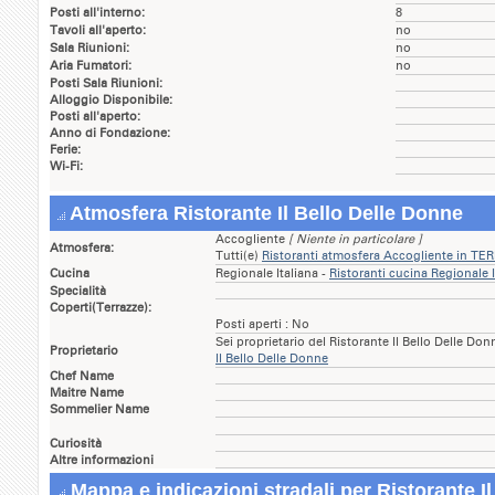
Posti all'interno:
8
Tavoli all'aperto:
no
Sala Riunioni:
no
Aria Fumatori:
no
Posti Sala Riunioni:
Alloggio Disponibile:
Posti all'aperto:
Anno di Fondazione:
Ferie:
Wi-Fi:
Atmosfera Ristorante Il Bello Delle Donne
Accogliente
[ Niente in particolare ]
Atmosfera:
Tutti(e)
Ristoranti atmosfera Accogliente in T
Cucina
Regionale Italiana -
Ristoranti cucina Regionale
Specialità
Coperti(Terrazze):
Posti aperti : No
Sei proprietario del Ristorante Il Bello Delle Do
Proprietario
Il Bello Delle Donne
Chef Name
Maitre Name
Sommelier Name
Curiosità
Altre informazioni
Mappa e indicazioni stradali per Ristorante I