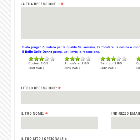
*
LA TUA RECENSIONE...:
Siete pregati di votare per la qualità del servizio, l'atmosfera, la cucina e im
Il Bello Delle Donne
prima, dell'invio la recensione.
Cucina:
3.0
/5
Atmosfera:
2.8
/5
Servizio:
2.8
/5
Qu
(459 Voti )
(524 Voti )
(432 Voti )
(4
*
TITOLO RECENSIONE:
*
IL TUO NOME:
INDIRIZZO EMAI
IL TUO SITO ( OPZIONALE ):