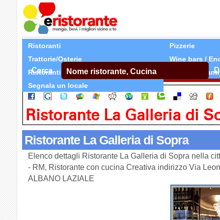
Ristoranti
Pizzerie
Trattorie/Osterie
Wine bars / En
Cerca
D
Ristoranti Etnici
Tutti Ristoranti
Segnala un locale
Ristorante La Galleria di S
Ristorante La Galleria di Sopra
Elenco dettagli Ristorante La Galleria di Sopra nella 
- RM, Ristorante con cucina Creativa indirizzo Via Leo
ALBANO LAZIALE