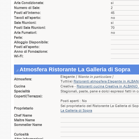
Aria Condizionata:
si
Numero di Sale:
2
Posti all'interno:
45
Tavoli all'aperto:
no
Sala Riunioni:
si
Posti Sala Riunioni:
70
Aria Fumatori:
no
Ferie:
Alloggio Disponibile:
Posti all'aperto:
Anno di Fondazione:
Wi-Fi:
Atmosfera Ristorante La Galleria di Sopra
Elegante
[ Niente in particolare ]
Atmosfera:
Tutti(e)
Ristoranti atmosfera Elegante in ALBA
Cucina
Creativa -
Ristoranti cucina Creativa in ALBANO
Specialità
Stagionali, paste, pane e dolci espressi fatti in 
Coperti(Terrazze):
Posti aperti : No
Sei proprietario del Ristorante La Galleria di So
Proprietario
La Galleria di Sopra
Chef Name
Maitre Name
Sommelier Name
Curiosità