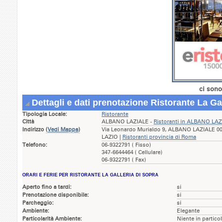
ci sono
Dettagli e dati prenotazione Ristorante La Ga
Tipologia Locale:
Ristorante
Città
ALBANO LAZIALE -
Ristoranti in ALBANO LA
Indirizzo
(
Vedi Mappa
)
Via Leonardo Murialdo 9, ALBANO LAZIALE 000
LAZIO |
Ristoranti provincia di Roma
Telefono:
06-9322791 ( Fisso)
347-6644464 ( Cellulare)
06-9322791 ( Fax)
ORARI E FERIE PER RISTORANTE LA GALLERIA DI SOPRA
Aperto fino a tardi:
si
Prenotazione disponibile:
si
Parcheggio:
si
Ambiente:
Elegante
Particolarità Ambiente:
Niente in partico