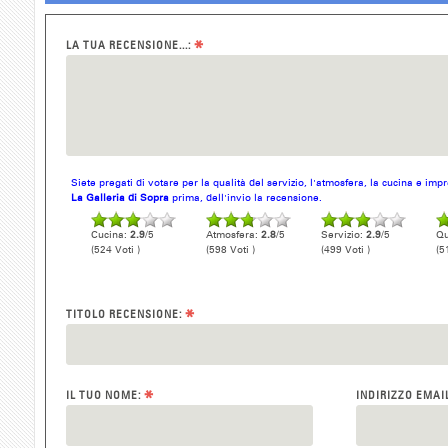
*
LA TUA RECENSIONE...:
Siete pregati di votare per la qualità del servizio, l'atmosfera, la cucina e im
La Galleria di Sopra
prima, dell'invio la recensione.
Cucina:
2.9
/5
Atmosfera:
2.8
/5
Servizio:
2.9
/5
Qu
(524 Voti )
(598 Voti )
(499 Voti )
(5
*
TITOLO RECENSIONE:
*
IL TUO NOME:
INDIRIZZO EMAI