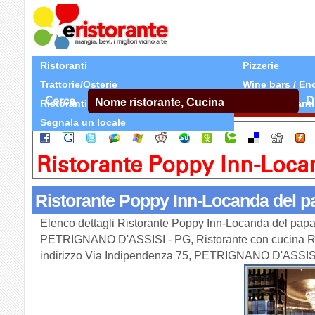
Ristoranti
Pizzerie
Trattorie/Osterie
Wine bars / En
Cerca
D
Ristoranti Etnici
Tutti Ristoranti
Segnala un locale
Ristorante Poppy Inn-Loca
Ristorante Poppy Inn-Locanda del 
Elenco dettagli Ristorante Poppy Inn-Locanda del papav
PETRIGNANO D'ASSISI - PG, Ristorante con cucina Re
indirizzo Via Indipendenza 75, PETRIGNANO D'ASSIS