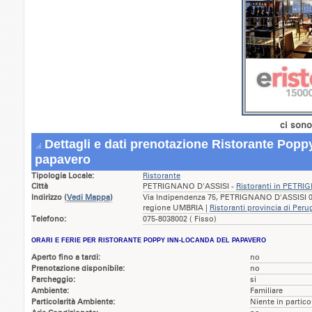
ci sono
Dettagli e dati prenotazione Ristorante Popp
papavero
Tipologia Locale:
Ristorante
Città
PETRIGNANO D'ASSISI -
Ristoranti in PETR
Indirizzo
(
Vedi Mappa
)
Via Indipendenza 75, PETRIGNANO D'ASSISI 06
regione UMBRIA |
Ristoranti provincia di Peru
Telefono:
075-8038002 ( Fisso)
ORARI E FERIE PER RISTORANTE POPPY INN-LOCANDA DEL PAPAVERO
Aperto fino a tardi:
no
Prenotazione disponibile:
no
Parcheggio:
si
Ambiente:
Familiare
Particolarità Ambiente:
Niente in partico