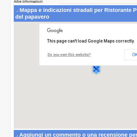
Altre informazioni
Mappa e indicazioni stradali per Ristorante
del papavero
This page can't load Google Maps correctly.
Ristorante Poppy Inn-Locanda del papa
Via Indipendenza,75
O
Do you own this website?
06086 PETRIGNANO D'ASSISI
Aggiungi un commento o una recensione per