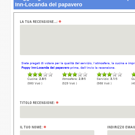
Inn-Locanda del papavero
*
LA TUA RECENSIONE...:
Siete pregati di votare per la qualità del servizio, l'atmosfera, la cucina e im
Poppy Inn-Locanda del papavero
prima, dell'invio la recensione.
Cucina:
2.8
/5
Atmosfera:
2.9
/5
Servizio:
3.1
/5
Qu
(560 Voti )
(529 Voti )
(568 Voti )
(4
*
TITOLO RECENSIONE:
*
IL TUO NOME:
INDIRIZZO EMAI