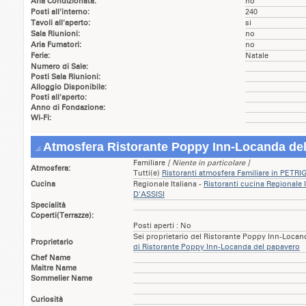
Aria Condizionata:
no
Posti all'interno:
240
Tavoli all'aperto:
si
Sala Riunioni:
no
Aria Fumatori:
no
Ferie:
Natale
Numero di Sale:
Posti Sala Riunioni:
Alloggio Disponibile:
Posti all'aperto:
Anno di Fondazione:
Wi-Fi:
Atmosfera Ristorante Poppy Inn-Locanda de
Familiare
[ Niente in particolare ]
Atmosfera:
Tutti(e)
Ristoranti atmosfera Familiare in PET
Cucina
Regionale Italiana -
Ristoranti cucina Regionale
D'ASSISI
Specialità
Coperti(Terrazze):
Posti aperti : No
Sei proprietario del Ristorante Poppy Inn-Loca
Proprietario
di Ristorante Poppy Inn-Locanda del papavero
Chef Name
Maitre Name
Sommelier Name
Curiosità