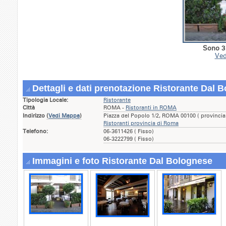
Sono 3 
Ved
Dettagli e dati prenotazione Ristorante Dal 
Tipologia Locale:
Ristorante
Città
ROMA -
Ristoranti in ROMA
Indirizzo
(
Vedi Mappa
)
Piazza del Popolo 1/2, ROMA 00100 ( provinci
Ristoranti provincia di Roma
Telefono:
06-3611426 ( Fisso)
06-3222799 ( Fisso)
Immagini e foto Ristorante Dal Bolognese