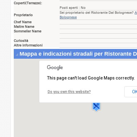
Coperti(Terrazze):
Posti aperti : No
Sei proprietario del Ristorante Dal Bolognese?
A
Proprietario
Bolognese
Chef Name
Maitre Name
Sommelier Name
Curiosità
Altre informazioni
Mappa e indicazioni stradali per Ristorante 
This page can't load Google Maps correctly.
Ristorante Dal Bolognese
Piazza del Popolo,1/2
O
Do you own this website?
00100 ROMA