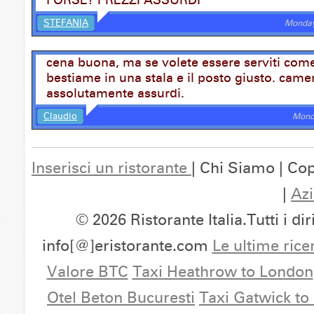
FORSE? PREZZI ASSURDI
STEFANIA
Monday
cena buona, ma se volete essere serviti com
bestiame in una stala e il posto giusto. camer
assolutamente assurdi.
Claudio
Mond
Inserisci un ristorante
| Chi Siamo | Cop
|
Azi
© 2026 Ristorante Italia.Tutti i dir
info[@]eristorante.com
Le ultime rice
Valore BTC
Taxi Heathrow to London
Otel Beton Bucuresti
Taxi Gatwick to