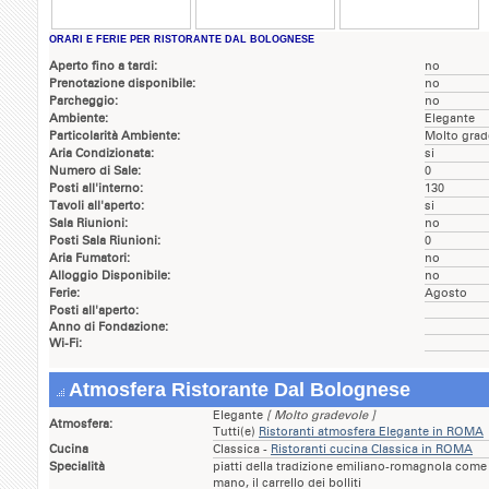
ORARI E FERIE PER RISTORANTE DAL BOLOGNESE
Aperto fino a tardi:
no
Prenotazione disponibile:
no
Parcheggio:
no
Ambiente:
Elegante
Particolarità Ambiente:
Molto grad
Aria Condizionata:
si
Numero di Sale:
0
Posti all'interno:
130
Tavoli all'aperto:
si
Sala Riunioni:
no
Posti Sala Riunioni:
0
Aria Fumatori:
no
Alloggio Disponibile:
no
Ferie:
Agosto
Posti all'aperto:
Anno di Fondazione:
Wi-Fi:
Atmosfera Ristorante Dal Bolognese
Elegante
[ Molto gradevole ]
Atmosfera:
Tutti(e)
Ristoranti atmosfera Elegante in ROMA
Cucina
Classica -
Ristoranti cucina Classica in ROMA
Specialità
piatti della tradizione emiliano-romagnola come i 
mano, il carrello dei bolliti