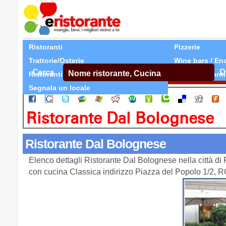
Ristoranti
Pizzerie
Trattorie/Osterie
Wine bars / En
Cerca
D
Ristoranti Etnici
Tutti Ristoranti
Segnala un locale
Ristorante Dal Bolognese
Ristorante Dal Bolognese
Elenco dettagli Ristorante Dal Bolognese nella città d
con cucina Classica indirizzo Piazza del Popolo 1/2,