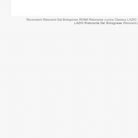
Recensioni Ristoranti Dal Bolognese ROMA Ristorante cucina Classica LAZIO
LAZIO Ristorante Dal Bolognese
Ristoranti