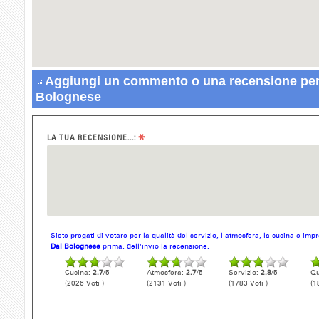
Aggiungi un commento o una recensione per 
Bolognese
*
LA TUA RECENSIONE...:
Siete pregati di votare per la qualità del servizio, l'atmosfera, la cucina e im
Dal Bolognese
prima, dell'invio la recensione.
Cucina:
2.7
/5
Atmosfera:
2.7
/5
Servizio:
2.8
/5
Qu
(2026 Voti )
(2131 Voti )
(1783 Voti )
(1