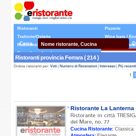
Ristoranti
Pizzerie
Trattorie/Osterie
Wine bars / En
Cerca
D
Ristoranti Etnici
Tutti Ristoranti
Segnala un locale
Ristoranti provincia Ferrara ( 214 )
Ordina ristoranti per:
Voti
|
Numero di Recensioni
|
Interesso
|
Più recenti
1
Ristorante La Lanterna
Ristorante in città TRESIG
del Mare, no. 77
Cucina Ristorante:
Classica
Atmosfera:
Elegante