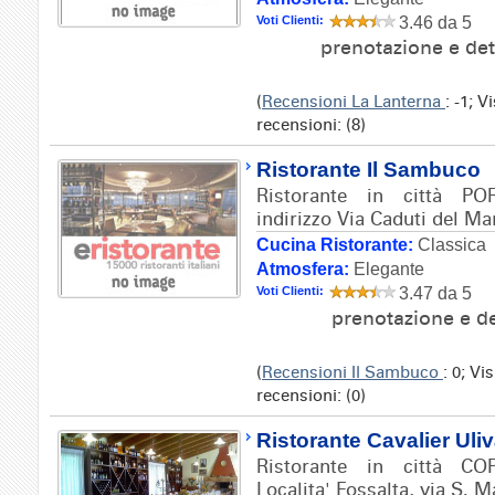
Voti Clienti:
3.46 da 5
prenotazione e det
(
Recensioni La Lanterna
: -1; 
recensioni: (8)
Ristorante Il Sambuco
Ristorante in città P
indirizzo Via Caduti del Ma
Cucina Ristorante:
Classica
Atmosfera:
Elegante
Voti Clienti:
3.47 da 5
prenotazione e de
(
Recensioni Il Sambuco
: 0; Vi
recensioni: (0)
Ristorante Cavalier Uli
Ristorante in città CO
Localita' Fossalta, via S. M