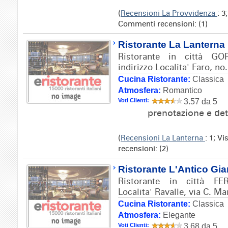
(
Recensioni La Provvidenza
: 3
Commenti recensioni: (1)
Ristorante La Lanterna
Ristorante in città 
indirizzo Localita' Faro, no.
Cucina Ristorante:
Classica
Atmosfera:
Romantico
Voti Clienti:
3.57 da 5
prenotazione e det
(
Recensioni La Lanterna
: 1; V
recensioni: (2)
Ristorante L'Antico Gia
Ristorante in città FE
Localita' Ravalle, via C. Mar
Cucina Ristorante:
Classica
Atmosfera:
Elegante
Voti Clienti:
3.68 da 5