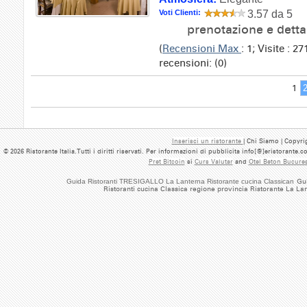
Voti Clienti:
3.57 da 5
prenotazione e detta
(
Recensioni Max
: 1; Visite : 
recensioni: (0)
1
Inserisci un ristorante
| Chi Siamo | Copyrig
© 2026 Ristorante Italia.Tutti i diritti riservati. Per informazioni di pubblicita info[@]eristorante.
Pret Bitcoin
si
Curs Valutar
and
Otel Beton Bucures
Guida Ristoranti TRESIGALLO La Lanterna Ristorante cucina Classican
Gui
Ristoranti cucina Classica regione provincia Ristorante La La