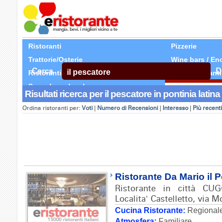
Ristoranti
Pizzerie
Trattorie/Osterie
Wine bars / En
Cerca
D
Ristoranti Etnici
Tutti Ristoranti
Segnala un locale
Risultati ricerca per il pescatore in pontinia latina 
Ordina ristoranti per:
Voti
|
Numero di Recensioni
|
Interesso
|
Più recenti
Ristorante Da Mario il 
Ristorante in città CU
Localita' Castelletto, via 
Cucina Ristorante:
Regionale
Atmosfera:
Familiare