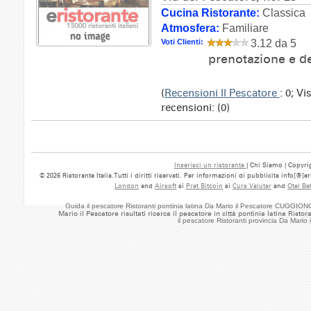
Cucina Ristorante:
Classica
Atmosfera:
Familiare
Voti Clienti:
3.12 da 5
prenotazione e de
(
Recensioni Il Pescatore
: 0; V
recensioni: (0)
Inserisci un ristorante
| Chi Siamo | Copyrig
© 2026 Ristorante Italia.Tutti i diritti riservati. Per informazioni di pubblicita info[@]
London
and
Airsoft
si
Pret Bitcoin
si
Curs Valutar
and
Otel Be
Guida il pescatore Ristoranti pontinia latina Da Mario il Pescatore CUGGION
Mario il Pescatore risultati ricerca il pescatore in città pontinia latina Ris
il pescatore Ristoranti provincia Da Mari