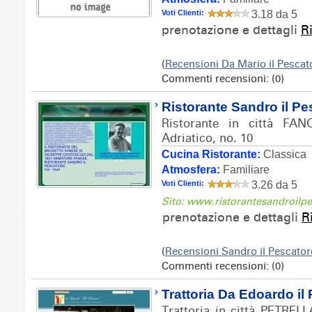
Voti Clienti:
3.18 da 5
prenotazione e dettagli
R
(
Recensioni Da Mario il Pesca
Commenti recensioni: (0)
Ristorante Sandro il Pe
Ristorante in città FANO
Adriatico, no. 10
Cucina Ristorante:
Classica
Atmosfera:
Familiare
Voti Clienti:
3.26 da 5
Sito: www.ristorantesandroilpe
prenotazione e dettagli
R
(
Recensioni Sandro il Pescato
Commenti recensioni: (0)
Trattoria Da Edoardo il
Trattoria in città PETREL