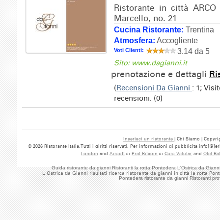
Ristorante in città ARCO 
Marcello, no. 21
Cucina Ristorante:
Trentina
Atmosfera:
Accogliente
Voti Clienti:
3.14 da 5
Sito: www.dagianni.it
prenotazione e dettagli
Ri
(
Recensioni Da Gianni
: 1; Vis
recensioni: (0)
Inserisci un ristorante
| Chi Siamo | Copyrig
© 2026 Ristorante Italia.Tutti i diritti riservati. Per informazioni di pubblicita info[@]
London
and
Airsoft
si
Pret Bitcoin
si
Curs Valutar
and
Otel Be
Guida ristorante da gianni Ristoranti la rotta Pontedera L'Ostrica da Gia
L'Ostrica da Gianni risultati ricerca ristorante da gianni in città la rotta 
Pontedera ristorante da gianni Ristoranti pr