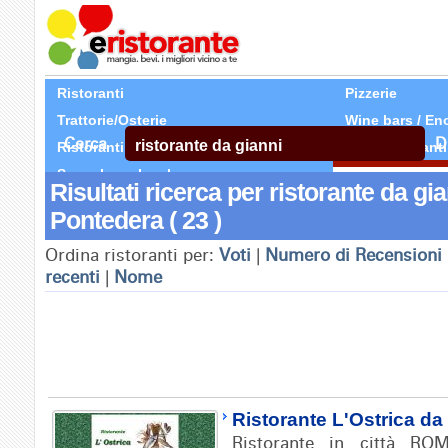
Ristoranti
Pizzerie
Trattorie/Osterie
Wine bars / En
Cerca
D
Ristoranti Etnici
Tutti Ristoranti
Segnala un locale
Risultati ricerca per ristorante da gian
Pontedera ( 23 )
Ordina ristoranti per:
Voti
|
Numero di Recensioni
recenti
|
Nome
Ristorante L'Ostrica da
Ristorante in città RO