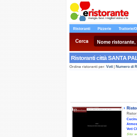
Ristoranti
Pizzerie
Trattorie/
Cerca
Ristoranti città SANTA PA
Ordina ristoranti per:
Voti
|
Numero di R
Risto
Ristor
Cucina
Atmos
Voti Cl
Sito: w