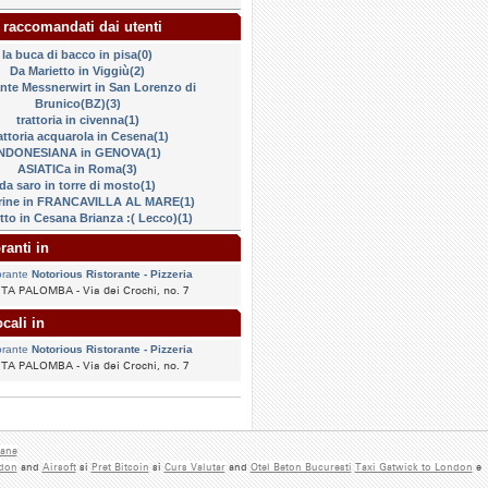
 raccomandati dai utenti
la buca di bacco in pisa(0)
Da Marietto in Viggiù(2)
ante Messnerwirt in San Lorenzo di
Brunico(BZ)(3)
trattoria in civenna(1)
attoria acquarola in Cesena(1)
INDONESIANA in GENOVA(1)
ASIATICa in Roma(3)
da saro in torre di mosto(1)
rine in FRANCAVILLA AL MARE(1)
to in Cesana Brianza :( Lecco)(1)
ranti in
orante
Notorious Ristorante - Pizzeria
TA PALOMBA - Via dei Crochi, no. 7
cali in
orante
Notorious Ristorante - Pizzeria
TA PALOMBA - Via dei Crochi, no. 7
iane
ndon
and
Airsoft
si
Pret Bitcoin
si
Curs Valutar
and
Otel Beton Bucuresti
Taxi Gatwick to London
e