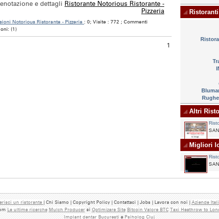
enotazione e dettagli
Ristorante Notorious Ristorante -
Pizzeria
Ristoranti
ioni Notorious Ristorante - Pizzeria
: 0; Visite : 772 ; Commenti
oni: (1)
Ristor
1
Tr
Bluma
Rughet
Altri Risto
Rist
SAN
Migliori lo
Rist
SAN
erisci un ristorante
| Chi Siamo | Copyright Policy | Contattaci | Jobs | Lavora con noi |
Aziende Ital
.com
Le ultime ricerche
Mulch Producer
si
Optimizare Site
Bitcoin Valore BTC
Taxi Heathrow to Lo
Implant dentar Bucuresti
e
Psiholog Cluj