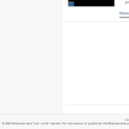
pr
(
Recens
recensi
Ins
© 2026 Ristorante Italia.Tutti i diritti riservati. Per informazioni di pubblicita info[@]eristorante