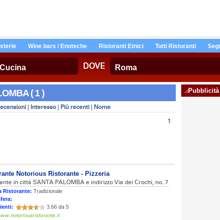
Osterie
Wine bars / Enoteche
Ristoranti Etnici
Tutti Ristoranti
Segn
DOVE
Pubblicità
LOMBA ( 1 )
ecensioni
|
Interesso
|
Più recenti
|
Nome
1
rante Notorious Ristorante - Pizzeria
ante in città SANTA PALOMBA e indirizzo Via dei Crochi, no. 7
 Ristorante:
Tradizionale
fera:
ienti:
3.66 da 5
ww.notoriousristorante.it