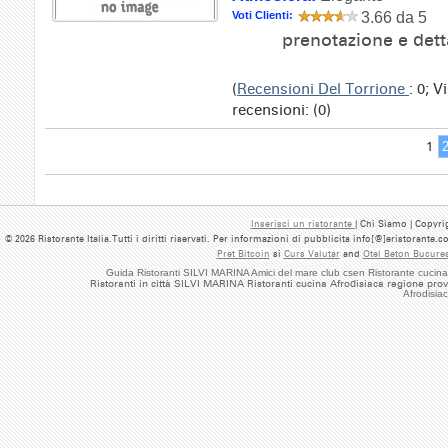
Voti Clienti:
3.66 da 5
prenotazione e dett
(
Recensioni Del Torrione
: 0; 
recensioni: (0)
1
Inserisci un ristorante
| Chi Siamo | Copyrig
© 2026 Ristorante Italia.Tutti i diritti riservati. Per informazioni di pubblicita info[@]eristorante.
Pret Bitcoin
si
Curs Valutar
and
Otel Beton Bucures
Guida Ristoranti SILVI MARINA Amici del mare club csen Ristorante cucina
Ristoranti in città SILVI MARINA Ristoranti cucina Afrodisiaca regione pro
Afrodisia