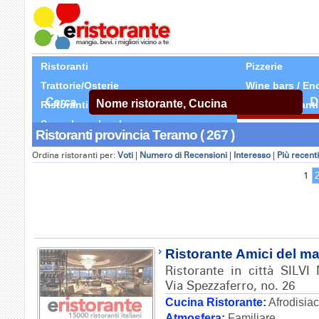
Ristoranti
Pizzerie
Trattorie/Osterie
Wine bars / En
Cerca
D
Ristoranti Etnici
Tutti Ristoranti
Segnala un locale
Ristoranti provincia Teramo ( 267 )
Ordina ristoranti per:
Voti
|
Numero di Recensioni
|
Interesso
|
Più recenti
1
Ristorante Amici del m
Ristorante in città SILVI
Via Spezzaferro, no. 26
Cucina Ristorante:
Afrodisia
Atmosfera:
Familiare