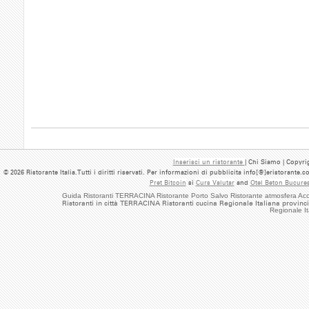
Inserisci un ristorante
| Chi Siamo | Copyrig
© 2026 Ristorante Italia.Tutti i diritti riservati. Per informazioni di pubblicita info[@]eristorante.
Pret Bitcoin
si
Curs Valutar
and
Otel Beton Bucures
Guida Ristoranti TERRACINA Ristorante Porto Salvo Ristorante atmosfera Ac
Ristoranti in città TERRACINA Ristoranti cucina Regionale Italiana provinc
Regionale I