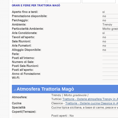
ORARI E FERIE PER TRATTORIA MAGÒ
Aperto fino a tardi:
si
Prenotazione disponibile:
no
Parcheggio:
no
Ambiente:
Trendy
Particolarità Ambiente:
Molto grad
Aria Condizionata:
si
Tavoli all'aperto:
no
Sala Riunioni:
no
Aria Fumatori:
no
Alloggio Disponibile:
no
Ferie:
Posti all'interno:
Numero di Sale:
Posti Sala Riunioni:
Posti all'aperto:
Anno di Fondazione:
Wi-Fi:
Atmosfera Trattoria Magò
Trendy
[ Molto gradevole ]
Atmosfera:
Tutti(e)
Trattorie - Osterie atmosfera Trendy 
Cucina
Classica -
Trattorie - Osterie cucina Classica 
Specialità
Cucina tipica siciliana, a base di carne, pesce e 
Coperti(Terrazze):
Posti aperti : No