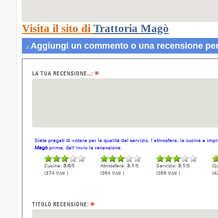
Visita il sito di
Trattoria Magò
Aggiungi un commento o una recensione per
*
LA TUA RECENSIONE...:
Siete pregati di votare per la qualità del servizio, l'atmosfera, la cucina e im
Magò
prima, dell'invio la recensione.
Cucina:
3.0
/5
Atmosfera:
3.1
/5
Servizio:
3.1
/5
Qu
(374 Voti )
(364 Voti )
(369 Voti )
(4
*
TITOLO RECENSIONE: