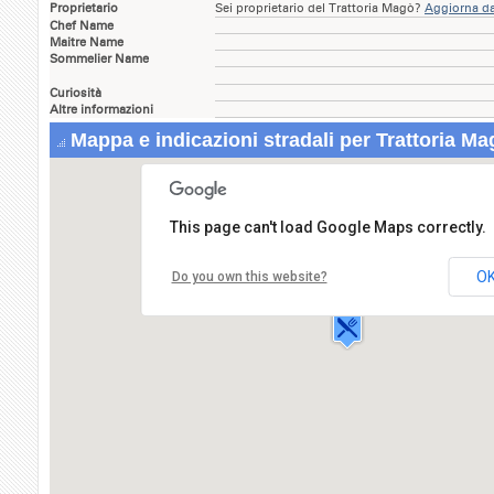
Proprietario
Sei proprietario del Trattoria Magò?
Aggiorna da
Chef Name
Maitre Name
Sommelier Name
Curiosità
Altre informazioni
Mappa e indicazioni stradali per Trattoria Ma
This page can't load Google Maps correctly.
Trattoria Magò
Via Esseneto,95
O
Do you own this website?
92100
AGRIGENTO