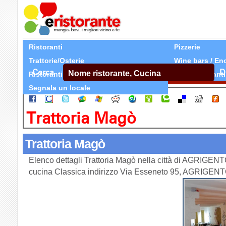
Ristoranti
Pizzerie
Trattorie/Osterie
Wine bars / En
Cerca
D
Ristoranti Etnici
Tutti Ristoranti
Segnala un locale
Trattoria Magò
Trattoria Magò
Elenco dettagli Trattoria Magò nella città di AGRIGENTO
cucina Classica indirizzo Via Esseneto 95, AGRIGEN