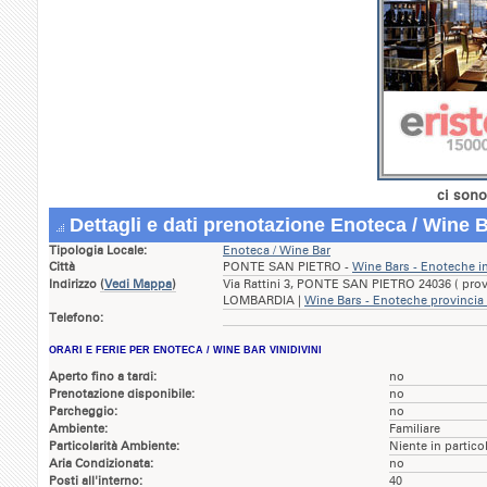
ci sono
Dettagli e dati prenotazione Enoteca / Wine B
Tipologia Locale:
Enoteca / Wine Bar
Città
PONTE SAN PIETRO -
Wine Bars - Enoteche
Indirizzo
(
Vedi Mappa
)
Via Rattini 3, PONTE SAN PIETRO 24036 ( pro
LOMBARDIA |
Wine Bars - Enoteche provincia
Telefono:
ORARI E FERIE PER ENOTECA / WINE BAR VINIDIVINI
Aperto fino a tardi:
no
Prenotazione disponibile:
no
Parcheggio:
no
Ambiente:
Familiare
Particolarità Ambiente:
Niente in partico
Aria Condizionata:
no
Posti all'interno:
40