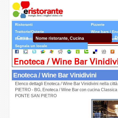
Ristoranti
Pizzerie
Trattorie/Osterie
Wine bars / En
Cerca
D
Ristoranti Etnici
Tutti Ristoranti
Segnala un locale
Enoteca / Wine Bar Vinidiv
Enoteca / Wine Bar Vinidivini
Elenco dettagli Enoteca / Wine Bar Vinidivini nella ci
PIETRO - BG, Enoteca / Wine Bar con cucina Classica in
PONTE SAN PIETRO