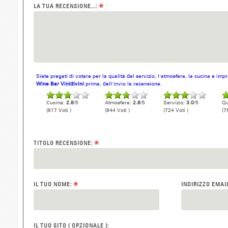
*
LA TUA RECENSIONE...:
Siete pregati di votare per la qualità del servizio, l'atmosfera, la cucina e im
Wine Bar Vinidivini
prima, dell'invio la recensione.
Cucina:
2.8
/5
Atmosfera:
2.8
/5
Servizio:
3.0
/5
Qu
(817 Voti )
(844 Voti )
(724 Voti )
(7
*
TITOLO RECENSIONE:
*
IL TUO NOME:
INDIRIZZO EMAI
IL TUO SITO ( OPZIONALE ):