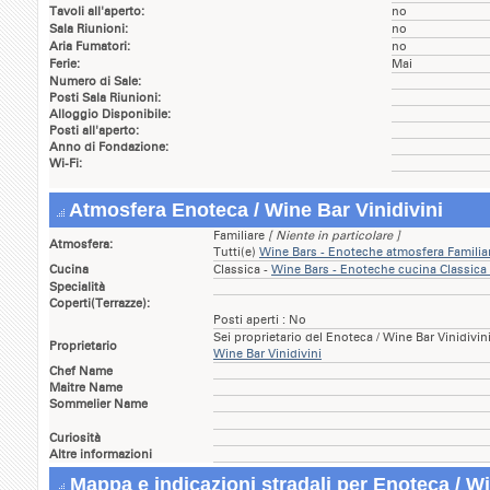
Tavoli all'aperto:
no
Sala Riunioni:
no
Aria Fumatori:
no
Ferie:
Mai
Numero di Sale:
Posti Sala Riunioni:
Alloggio Disponibile:
Posti all'aperto:
Anno di Fondazione:
Wi-Fi:
Atmosfera Enoteca / Wine Bar Vinidivini
Familiare
[ Niente in particolare ]
Atmosfera:
Tutti(e)
Wine Bars - Enoteche atmosfera Famil
Cucina
Classica -
Wine Bars - Enoteche cucina Classi
Specialità
Coperti(Terrazze):
Posti aperti : No
Sei proprietario del Enoteca / Wine Bar Vinidivin
Proprietario
Wine Bar Vinidivini
Chef Name
Maitre Name
Sommelier Name
Curiosità
Altre informazioni
Mappa e indicazioni stradali per Enoteca / Wi