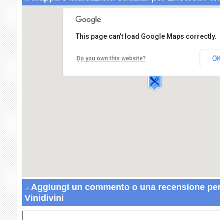
This page can't load Google Maps correctly.
Enoteca / Wine Bar Vinidivini
Via Rattini,3
O
Do you own this website?
24036 PONTE SAN PIETRO
Aggiungi un commento o una recensione per
Vinidivini