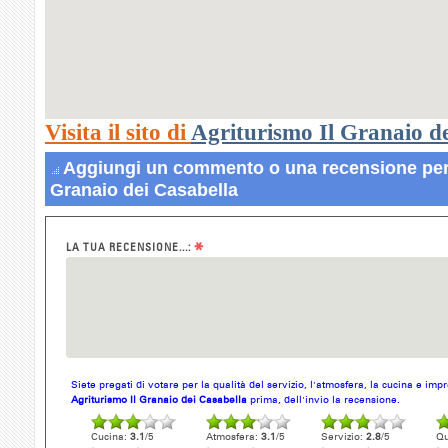
Visita il sito di
Agriturismo Il Granaio de
Aggiungi un commento o una recensione per 
Granaio dei Casabella
*
LA TUA RECENSIONE...:
Siete pregati di votare per la qualità del servizio, l'atmosfera, la cucina e im
Agriturismo Il Granaio dei Casabella
prima, dell'invio la recensione.
Cucina:
3.1
/5
Atmosfera:
3.1
/5
Servizio:
2.8
/5
Qu