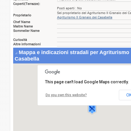
Coperti(Terrazze):
Posti aperti : No
Sei proprietario del Agriturismo Il Granaio dei 
Proprietario
Agriturismo Il Granaio dei Casabella
Chef Name
Maitre Name
Sommelier Name
Curiosità
Altre informazioni
Mappa e indicazioni stradali per Agriturismo 
Casabella
This page can't load Google Maps correctly.
Agriturismo Il Granaio dei Casabella
Via Tavernelle - Capaccio,84
O
Do you own this website?
84063 PAESTUM