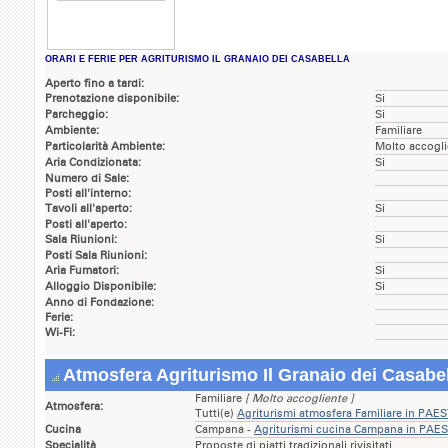
ORARI E FERIE PER AGRITURISMO IL GRANAIO DEI CASABELLA
Aperto fino a tardi:
Prenotazione disponibile:
Si
Parcheggio:
Si
Ambiente:
Familiare
Particolarità Ambiente:
Molto accogli
Aria Condizionata:
Si
Numero di Sale:
Posti all'interno:
Tavoli all'aperto:
Si
Posti all'aperto:
Sala Riunioni:
Si
Posti Sala Riunioni:
Aria Fumatori:
Si
Alloggio Disponibile:
Si
Anno di Fondazione:
Ferie:
Wi-Fi:
Atmosfera Agriturismo Il Granaio dei Casabe
Familiare
[ Molto accogliente ]
Atmosfera:
Tutti(e)
Agriturismi atmosfera Familiare in PA
Cucina
Campana -
Agriturismi cucina Campana in PA
Specialità
Proposte di piatti tradizionali rivisitati.