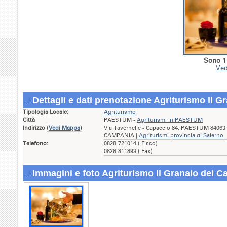
Sono 1 
Ved
Dettagli e dati prenotazione Agriturismo Il G
Tipologia Locale:
Agriturismo
Città
PAESTUM -
Agriturismi in PAESTUM
Indirizzo
(
Vedi Mappa
)
Via Tavernelle - Capaccio 84, PAESTUM 84063 (
CAMPANIA |
Agriturismi provincia di Salerno
Telefono:
0828-721014 ( Fisso)
0828-811893 ( Fax)
Immagini e foto Agriturismo Il Granaio dei C