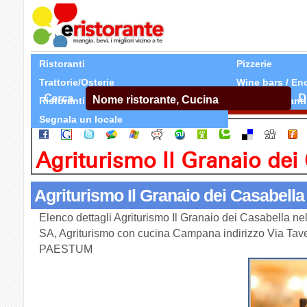
Ristoranti
Pizzerie
Trattorie/Osterie
Wine bars / En
Cerca
D
Ristoranti Etnici
Tutti Ristoranti
Segnala un locale
Agriturismo Il Granaio dei
Agriturismo Il Granaio dei Casabella
Elenco dettagli Agriturismo Il Granaio dei Casabella ne
SA, Agriturismo con cucina Campana indirizzo Via Tave
PAESTUM