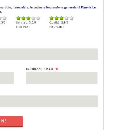
l servizio, l'atmosfera, la cucina e impressione generale di
Pizzeria La
e.
.3
/5
Servizio:
3.0
/5
Qualità:
2.9
/5
(425 Voti )
(450 Voti )
*
INDIRIZZO EMAIL:
ONE