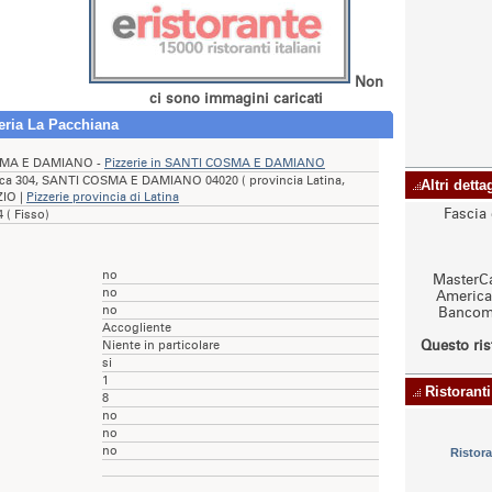
Non
ci sono immagini caricati
zeria La Pacchiana
SMA E DAMIANO -
Pizzerie in SANTI COSMA E DAMIANO
acca 304, SANTI COSMA E DAMIANO 04020 ( provincia Latina,
Altri dett
ZIO |
Pizzerie provincia di Latina
Fascia 
 ( Fisso)
no
MasterCa
no
American
no
Bancoma
Accogliente
Questo ris
Niente in particolare
si
1
Ristoranti
8
no
no
no
Ristor