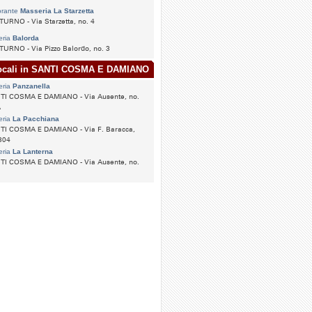
orante
Masseria La Starzetta
URNO - Via Starzetta, no. 4
eria
Balorda
URNO - Via Pizzo Balordo, no. 3
locali in SANTI COSMA E DAMIANO
eria
Panzanella
TI COSMA E DAMIANO - Via Ausente, no.
A
eria
La Pacchiana
TI COSMA E DAMIANO - Via F. Baracca,
304
eria
La Lanterna
TI COSMA E DAMIANO - Via Ausente, no.