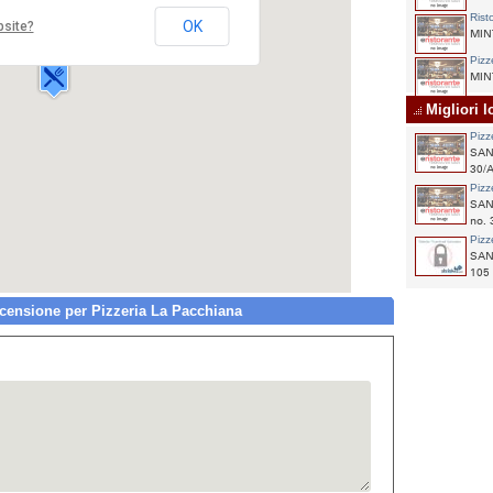
Via F. Baracca,304
Rist
OK
bsite?
04020 SANTI COSMA E
MINT
DAMIANO
Pizz
MINT
Migliori 
Pizz
SAN
30/
Pizz
SAN
no. 
Pizz
SAN
105
ensione per Pizzeria La Pacchiana