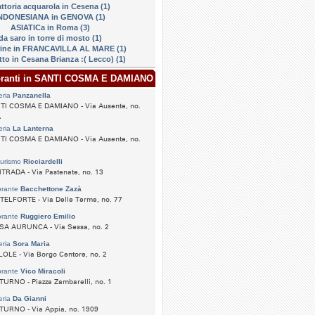
attoria acquarola in Cesena (1)
NDONESIANA in GENOVA (1)
ASIATICa in Roma (3)
da saro in torre di mosto (1)
ine in FRANCAVILLA AL MARE (1)
to in Cesana Brianza :( Lecco) (1)
toranti in SANTI COSMA E DAMIANO
eria
Panzanella
TI COSMA E DAMIANO - Via Ausente, no.
A
eria
La Lanterna
TI COSMA E DAMIANO - Via Ausente, no.
turismo
Ricciardelli
RADA - Via Pastenate, no. 13
orante
Bacchettone Zazà
TELFORTE - Via Delle Terme, no. 77
orante
Ruggiero Emilio
SA AURUNCA - Via Sessa, no. 2
eria
Sora Maria
OLE - Via Borgo Centore, no. 2
orante
Vico Miracoli
URNO - Piazza Zambarelli, no. 1
eria
Da Gianni
TURNO - Via Appia, no. 1909