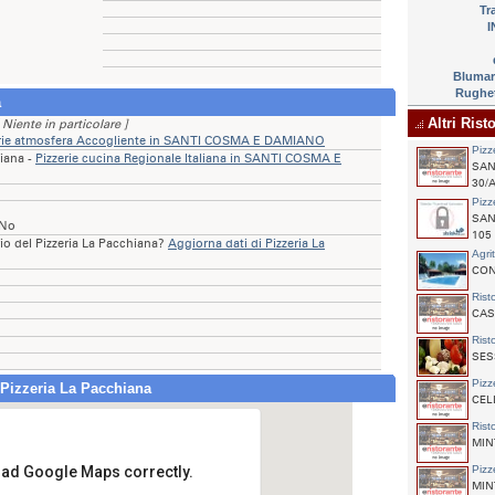
Tr
I
Blumar
Rughet
a
Altri Ris
 Niente in particolare ]
erie atmosfera Accogliente in SANTI COSMA E DAMIANO
Pizz
liana -
Pizzerie cucina Regionale Italiana in SANTI COSMA E
SAN
30/
Pizz
SAN
 No
105
rio del Pizzeria La Pacchiana?
Aggiorna dati di Pizzeria La
Agri
CONT
Rist
CAS
Rist
SES
Pizz
 Pizzeria La Pacchiana
CELL
Rist
MINT
load Google Maps correctly.
Pizz
MIN
Pizzeria La Pacchiana