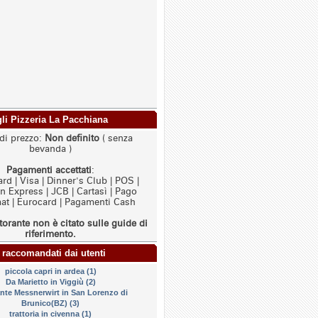
agli Pizzeria La Pacchiana
di prezzo:
Non definito
( senza
bevanda )
Pagamenti accettati
:
rd | Visa | Dinner's Club | POS |
 Express | JCB | Cartasì | Pago
t | Eurocard | Pagamenti Cash
torante non è citato sulle guide di
riferimento.
 raccomandati dai utenti
piccola capri in ardea (1)
Da Marietto in Viggiù (2)
ante Messnerwirt in San Lorenzo di
Brunico(BZ) (3)
trattoria in civenna (1)