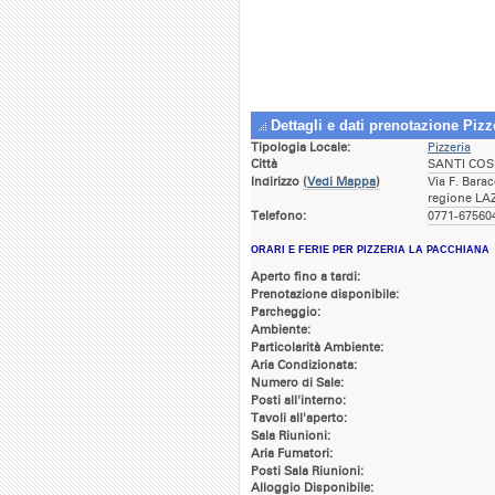
Dettagli e dati prenotazione Piz
Tipologia Locale:
Pizzeria
Città
SANTI CO
Indirizzo
(
Vedi Mappa
)
Via F. Bar
regione LA
Telefono:
0771-675604
ORARI E FERIE PER PIZZERIA LA PACCHIANA
Aperto fino a tardi:
Prenotazione disponibile:
Parcheggio:
Ambiente:
Particolarità Ambiente:
Aria Condizionata:
Numero di Sale:
Posti all'interno:
Tavoli all'aperto:
Sala Riunioni:
Aria Fumatori:
Posti Sala Riunioni:
Alloggio Disponibile: