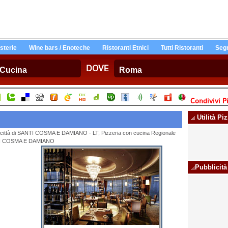
Osterie
Wine bars / Enoteche
Ristoranti Etnici
Tutti Ristoranti
Segn
DOVE
Condivivi Pi
Utilità Pi
la città di SANTI COSMA E DAMIANO - LT, Pizzeria con cucina Regionale
SANTI COSMA E DAMIANO
Pubblicità