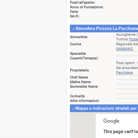
Posti all'aperto:
Anno di Fondazione:
Ferie:
Wi-Fi:
Atmosfera Pizzeria La Pacchian
Accogliente
[
Atmosfera:
Tutti(e)
Pizz
Cucina
Regionale Ita
DAMIANO
Specialità
Coperti(Terrazze):
Posti aperti :
Sei proprieta
Proprietario
Pacchiana
Chef Name
Maitre Name
Sommelier Name
Curiosità
Altre informazioni
Mappa e indicazioni stradali per
This page can't 