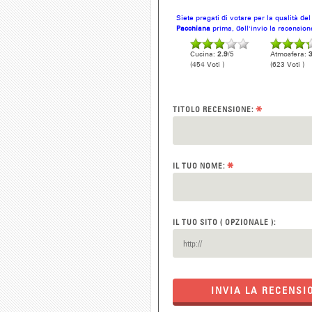
Siete pregati di votare per la qualità de
Pacchiana
prima, dell'invio la recension
Cucina:
2.9
/5
Atmosfera:
3
(454 Voti )
(623 Voti )
*
TITOLO RECENSIONE:
*
IL TUO NOME:
IL TUO SITO ( OPZIONALE ):
INVIA LA RECENSI