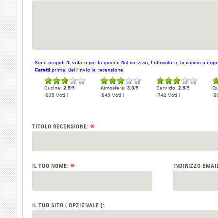
Siete pregati di votare per la qualità del servizio, l'atmosfera, la cucina e im
Caretti
prima, dell'invio la recensione.
Cucina:
2.9
/5
Atmosfera:
3.0
/5
Servizio:
2.9
/5
Qu
(835 Voti )
(849 Voti )
(742 Voti )
(8
*
TITOLO RECENSIONE:
*
IL TUO NOME:
INDIRIZZO EMAI
IL TUO SITO ( OPZIONALE ):