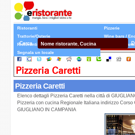
Ristoranti
Pizzerie
Trattorie/Osterie
Wine bars / En
Cerca
D
Ristoranti Etnici
Tutti Ristoranti
Segnala un locale
Pizzeria Caretti
Pizzeria Caretti
Elenco dettagli Pizzeria Caretti nella città di GIUGL
Pizzeria con cucina Regionale Italiana indirizzo Cors
GIUGLIANO IN CAMPANIA