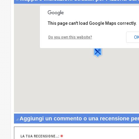
This page can't load Google Maps correctly.
Pizzeria Caretti
Corso Campano
Antonio,358
O
Do you own this website?
80014 GIUGLIANO IN
CAMPANIA
Aggiungi un commento o una recensione per 
*
LA TUA RECENSIONE...: