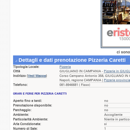
ci sono
Dettagli e dati prenotazione Pizzeria Caretti
Tipologia Locale:
Pizzeria
Città
GIUGLIANO IN CAMPANIA -
Pizzerie in GIU
Indirizzo
(
Vedi Mappa
)
Corso Campano Antonio 358, GIUGLIANO IN 
Napoli, regione CAMPANIA |
Pizzerie provinci
Telefono:
081-8946681 ( Fisso)
ORARI E FERIE PER PIZZERIA CARETTI
Aperto fino a tardi:
no
Prenotazione disponibile:
no
Parcheggio:
no
Ambiente:
Accogliente
Particolarità Ambiente:
Niente in partico
Aria Condizionata:
si
Numero di Sale:
1