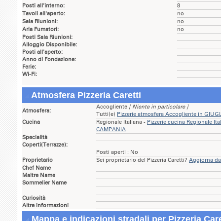
Posti all'interno:
8
Tavoli all'aperto:
no
Sala Riunioni:
no
Aria Fumatori:
no
Posti Sala Riunioni:
Alloggio Disponibile:
Posti all'aperto:
Anno di Fondazione:
Ferie:
Wi-Fi:
Atmosfera Pizzeria Caretti
Accogliente
[ Niente in particolare ]
Atmosfera:
Tutti(e)
Pizzerie atmosfera Accogliente in GI
Cucina
Regionale Italiana -
Pizzerie cucina Regionale I
CAMPANIA
Specialità
Coperti(Terrazze):
Posti aperti : No
Proprietario
Sei proprietario del Pizzeria Caretti?
Aggiorna dati
Chef Name
Maitre Name
Sommelier Name
Curiosità
Altre informazioni
Mappa e indicazioni stradali per Pizzeria Care