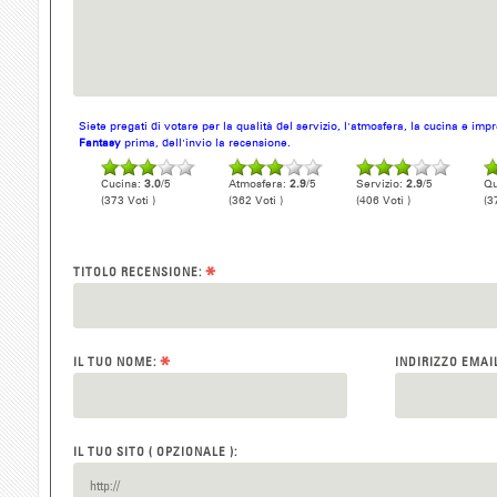
Siete pregati di votare per la qualità del servizio, l'atmosfera, la cucina e im
Fantasy
prima, dell'invio la recensione.
Cucina:
3.0
/5
Atmosfera:
2.9
/5
Servizio:
2.9
/5
Qu
(373 Voti )
(362 Voti )
(406 Voti )
(3
*
TITOLO RECENSIONE:
*
IL TUO NOME:
INDIRIZZO EMAI
IL TUO SITO ( OPZIONALE ):