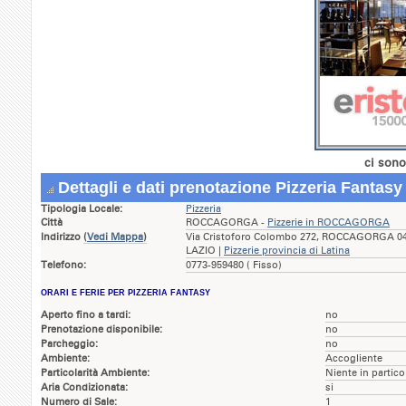
ci sono
Dettagli e dati prenotazione Pizzeria Fantasy
Tipologia Locale:
Pizzeria
Città
ROCCAGORGA -
Pizzerie in ROCCAGORGA
Indirizzo
(
Vedi Mappa
)
Via Cristoforo Colombo 272, ROCCAGORGA 0401
LAZIO |
Pizzerie provincia di Latina
Telefono:
0773-959480 ( Fisso)
ORARI E FERIE PER PIZZERIA FANTASY
Aperto fino a tardi:
no
Prenotazione disponibile:
no
Parcheggio:
no
Ambiente:
Accogliente
Particolarità Ambiente:
Niente in partico
Aria Condizionata:
si
Numero di Sale:
1