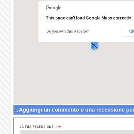
This page can't load Google Maps correctly.
Pizzeria Fantasy
Via Cristoforo
Colombo,272
O
Do you own this website?
04010
ROCCAGORGA
Aggiungi un commento o una recensione per 
*
LA TUA RECENSIONE...: