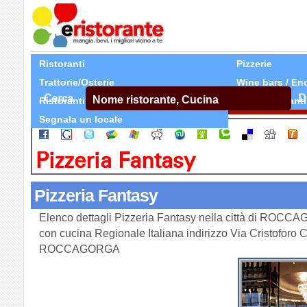
Ristoranti
Pizzerie
Trattorie/Osterie
Wine bars / En
Cerca
D
Ristoranti Etnici
Tutti Ristoranti
Segnala un locale
Pizzeria Fantasy
Pizzeria Fantasy
Elenco dettagli Pizzeria Fantasy nella città di ROCCA
con cucina Regionale Italiana indirizzo Via Cristoforo
ROCCAGORGA