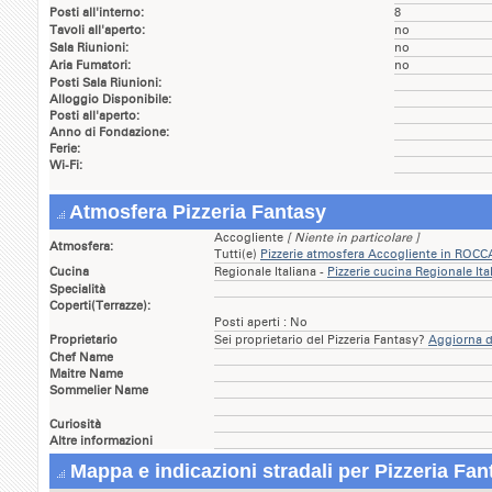
Posti all'interno:
8
Tavoli all'aperto:
no
Sala Riunioni:
no
Aria Fumatori:
no
Posti Sala Riunioni:
Alloggio Disponibile:
Posti all'aperto:
Anno di Fondazione:
Ferie:
Wi-Fi:
Atmosfera Pizzeria Fantasy
Accogliente
[ Niente in particolare ]
Atmosfera:
Tutti(e)
Pizzerie atmosfera Accogliente in RO
Cucina
Regionale Italiana -
Pizzerie cucina Regionale 
Specialità
Coperti(Terrazze):
Posti aperti : No
Proprietario
Sei proprietario del Pizzeria Fantasy?
Aggiorna da
Chef Name
Maitre Name
Sommelier Name
Curiosità
Altre informazioni
Mappa e indicazioni stradali per Pizzeria Fan