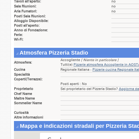
Tavoli all'aperto:
no
Sala Riunioni:
no
Aria Fumatori:
no
Posti Sala Riunioni:
Alloggio Disponibile:
Posti all'aperto:
Anno di Fondazione:
Ferie:
Wi-Fi:
Atmosfera Pizzeria Stadio
Accogliente
[ Niente in particolare ]
Atmosfera:
Tutti(e)
Pizzerie atmosfera Accogliente in AOST
Cucina
Regionale Italiana -
Pizzerie cucina Regionale It
Specialità
Coperti(Terrazze):
Posti aperti : No
Proprietario
Sei proprietario del Pizzeria Stadio?
Aggiorna dat
Chef Name
Maitre Name
Sommelier Name
Curiosità
Altre informazioni
Mappa e indicazioni stradali per Pizzeria Sta