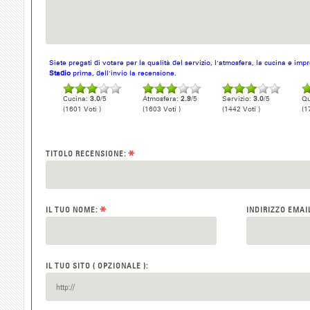
Siete pregati di votare per la qualità del servizio, l'atmosfera, la cucina e im
Stadio
prima, dell'invio la recensione.
Cucina:
3.0
/5
Atmosfera:
2.9
/5
Servizio:
3.0
/5
Qu
(1601 Voti )
(1603 Voti )
(1442 Voti )
(1
*
TITOLO RECENSIONE:
*
IL TUO NOME:
INDIRIZZO EMAI
IL TUO SITO ( OPZIONALE ):