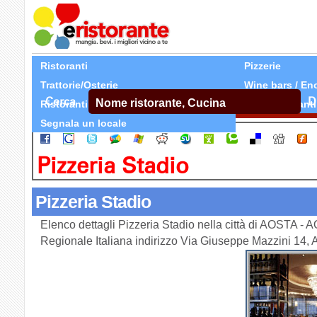
Ristoranti
Pizzerie
Trattorie/Osterie
Wine bars / En
Cerca
D
Ristoranti Etnici
Tutti Ristoranti
Segnala un locale
Pizzeria Stadio
Pizzeria Stadio
Elenco dettagli Pizzeria Stadio nella città di AOSTA - 
Regionale Italiana indirizzo Via Giuseppe Mazzini 14