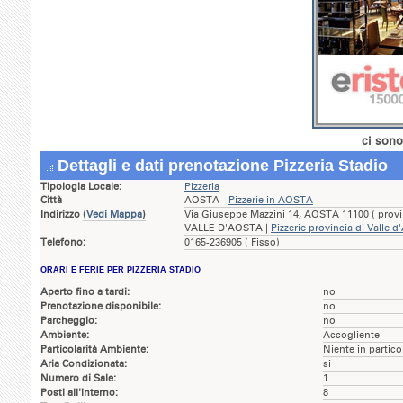
ci sono
Dettagli e dati prenotazione Pizzeria Stadio
Tipologia Locale:
Pizzeria
Città
AOSTA -
Pizzerie in AOSTA
Indirizzo
(
Vedi Mappa
)
Via Giuseppe Mazzini 14, AOSTA 11100 ( provin
VALLE D'AOSTA |
Pizzerie provincia di Valle d
Telefono:
0165-236905 ( Fisso)
ORARI E FERIE PER PIZZERIA STADIO
Aperto fino a tardi:
no
Prenotazione disponibile:
no
Parcheggio:
no
Ambiente:
Accogliente
Particolarità Ambiente:
Niente in partico
Aria Condizionata:
si
Numero di Sale:
1
Posti all'interno:
8