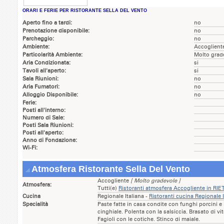
ORARI E FERIE PER RISTORANTE SELLA DEL VENTO
Aperto fino a tardi:
no
Prenotazione disponibile:
no
Parcheggio:
no
Ambiente:
Accoglient
Particolarità Ambiente:
Molto grad
Aria Condizionata:
si
Tavoli all'aperto:
si
Sala Riunioni:
no
Aria Fumatori:
no
Alloggio Disponibile:
no
Ferie:
Posti all'interno:
Numero di Sale:
Posti Sala Riunioni:
Posti all'aperto:
Anno di Fondazione:
Wi-Fi:
Atmosfera Ristorante Sella Del Vento
Accogliente
[ Molto gradevole ]
Atmosfera:
Tutti(e)
Ristoranti atmosfera Accogliente in RIET
Cucina
Regionale Italiana -
Ristoranti cucina Regionale I
Specialità
Paste fatte in casa condite con funghi porcini e i
cinghiale. Polenta con la salsiccia. Brasato di vit
Fagioli con le cotiche. Stinco di maiale.