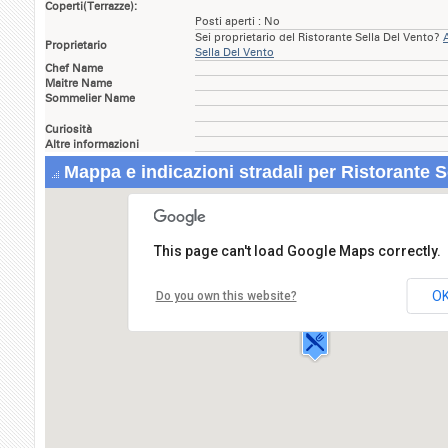
Coperti(Terrazze):
Posti aperti : No
Sei proprietario del Ristorante Sella Del Vento?
Proprietario
Sella Del Vento
Chef Name
Maitre Name
Sommelier Name
Curiosità
Altre informazioni
Mappa e indicazioni stradali per Ristorante S
This page can't load Google Maps correctly.
Ristorante Sella Del Vento
Via Dei Licheni - Terminillo,
O
Do you own this website?
02100 RIETI