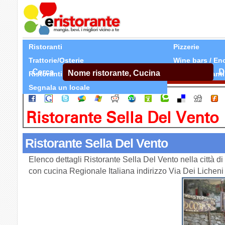
Ristoranti
Pizzerie
Trattorie/Osterie
Wine bars / En
Cerca
D
Ristoranti Etnici
Tutti Ristoranti
Segnala un locale
Ristorante Sella Del Vento
Ristorante Sella Del Vento
Elenco dettagli Ristorante Sella Del Vento nella città di
con cucina Regionale Italiana indirizzo Via Dei Licheni 