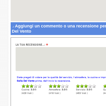
Aggiungi un commento o una recensione per 
Del Vento
*
LA TUA RECENSIONE...:
Siete pregati di votare per la qualità del servizio, l'atmosfera, la cucina e im
Sella Del Vento
prima, dell'invio la recensione.
Cucina:
3.0
/5
Atmosfera:
3.0
/5
Servizio:
3.0
/5
Qu
(428 Voti )
(418 Voti )
(463 Voti )
(4