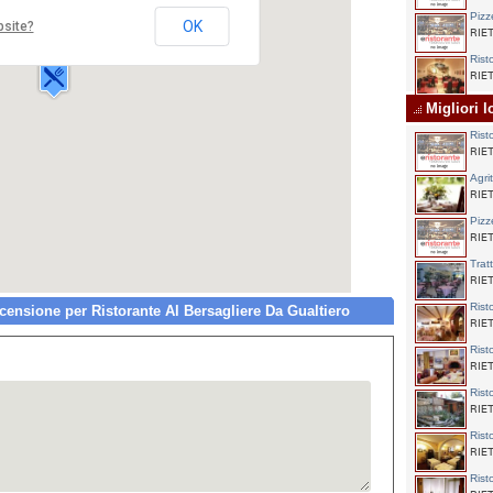
torante Al Bersagliere Da Gualtiero
Pizz
za S. Elia,
OK
bsite?
RIET
00 RIETI
Rist
RIET
Migliori l
Rist
RIET
Agri
RIET
Pizz
RIET
Trat
RIET
Rist
nsione per Ristorante Al Bersagliere Da Gualtiero
RIET
Rist
RIET
Rist
RIET
Rist
RIET
Rist