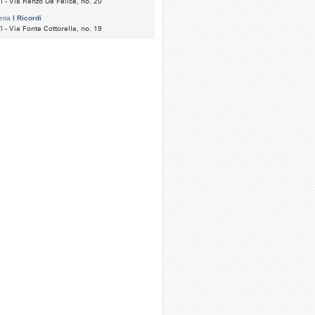
I - Via Renzo De Felice, no. 20
eria
I Ricordi
I - Via Fonte Cottorella, no. 19