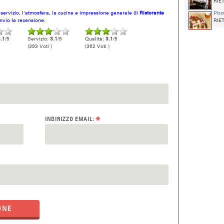
RIET
l servizio, l'atmosfera, la cucina e impressione generale di
Ristorante
Pizz
invio la recensione.
RIET
.1
/5
Servizio:
3.1
/5
Qualità:
3.1
/5
(393 Voti )
(362 Voti )
*
INDIRIZZO EMAIL:
ONE