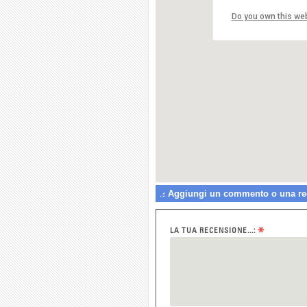
Ris
Piaz
Do you own this we
021
Aggiungi un commento o una rece
*
LA TUA RECENSIONE...: