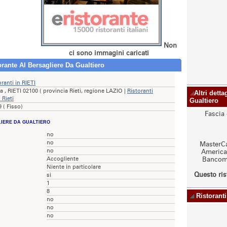
Non
ci sono immagini caricati
orante Al Bersagliere Da Gualtiero
oranti in RIETI
ia , RIETI 02100 ( provincia Rieti, regione LAZIO |
Ristoranti
Altri detta
 Rieti
Gualtiero
 ( Fisso)
Fascia 
LIERE DA GUALTIERO
no
no
MasterCa
no
American
Accogliente
Bancoma
Niente in particolare
Questo ris
si
1
8
Ristoranti
no
no
no