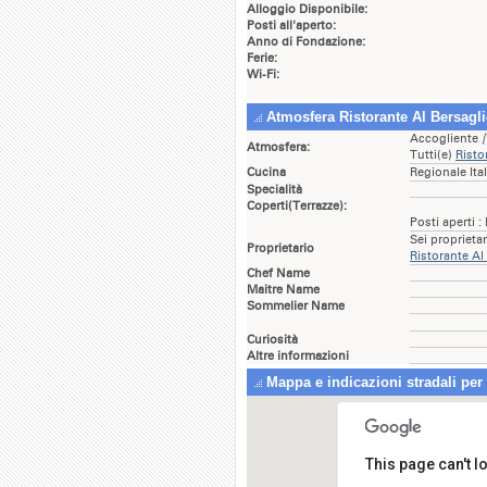
Alloggio Disponibile:
Posti all'aperto:
Anno di Fondazione:
Ferie:
Wi-Fi:
Atmosfera Ristorante Al Bersagli
Accogliente
[
Atmosfera:
Tutti(e)
Risto
Cucina
Regionale Ita
Specialità
Coperti(Terrazze):
Posti aperti :
Sei proprieta
Proprietario
Ristorante Al
Chef Name
Maitre Name
Sommelier Name
Curiosità
Altre informazioni
Mappa e indicazioni stradali per 
This page can't 