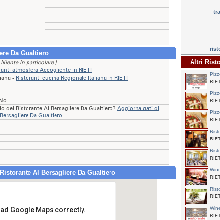
tra
rist
ere Da Gualtiero
Altri Rist
 Niente in particolare ]
ranti atmosfera Accogliente in RIETI
Pizz
liana -
Ristoranti cucina Regionale Italiana in RIETI
RIET
Pizz
 No
RIET
rio del Ristorante Al Bersagliere Da Gualtiero?
Aggiorna dati di
Pizz
 Bersagliere Da Gualtiero
RIET
Rist
RIET
Rist
RIET
Win
Ristorante Al Bersagliere Da Gualtiero
RIET
Rist
RIET
Win
load Google Maps correctly.
RIET