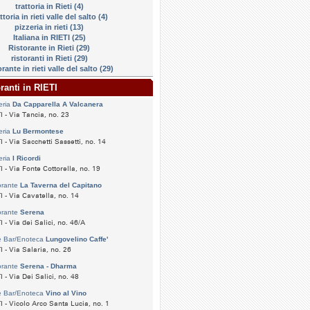
trattoria in Rieti (4)
ttoria in rieti valle del salto (4)
pizzeria in rieti (13)
Italiana in RIETI (25)
Ristorante in Rieti (29)
ristoranti in Rieti (29)
orante in rieti valle del salto (29)
oranti in RIETI
eria
Da Capparella A Valcanera
I - Via Tancia, no. 23
eria
Lu Bermontese
I - Via Sacchetti Sassetti, no. 14
eria
I Ricordi
I - Via Fonte Cottorella, no. 19
orante
La Taverna del Capitano
I - Via Cavatella, no. 14
orante
Serena
I - Via dei Salici, no. 46/A
e Bar/Enoteca
Lungovelino Caffe'
I - Via Salaria, no. 26
orante
Serena - Dharma
I - Via Dei Salici, no. 48
e Bar/Enoteca
Vino al Vino
I - Vicolo Arco Santa Lucia, no. 1