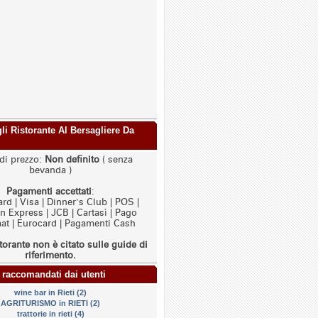
gli Ristorante Al Bersagliere Da
di prezzo:
Non definito
( senza
bevanda )
Pagamenti accettati
:
rd | Visa | Dinner's Club | POS |
 Express | JCB | Cartasì | Pago
t | Eurocard | Pagamenti Cash
torante non è citato sulle guide di
riferimento.
 raccomandati dai utenti
wine bar in Rieti (2)
AGRITURISMO in RIETI (2)
trattorie in rieti (4)