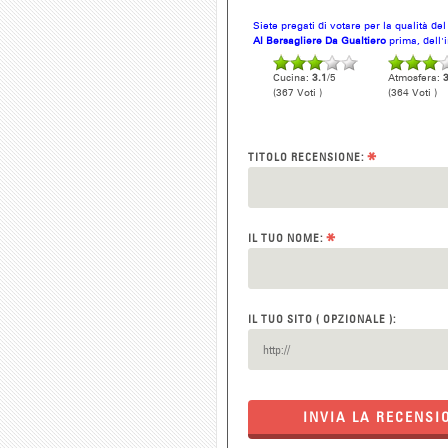
Siete pregati di votare per la qualità de
Al Bersagliere Da Gualtiero
prima, dell'
Cucina:
3.1
/5
Atmosfera:
3
(367 Voti )
(364 Voti )
*
TITOLO RECENSIONE:
*
IL TUO NOME:
IL TUO SITO ( OPZIONALE ):
INVIA LA RECENSI