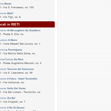
eria
Banjo
I - Via S. Francesco, no. 103
orante
Mabi'
I - Via Tigli, no. 8
ocali in RIETI
orante
Al Bersagliere Da Gualtiero
I - Piazza S. Elia, no.
turismo
Il Metro
I - Viale Maestri Del Lavoro, no. 1
eria
La Parmigiana
I - Via Molino Della Salce, no.
toria/Osteria
Da Rino
I - Piazza Guglielmo Marconi, no. 4
orante
Taverna del Saraceno
I - Via S. Liberatore, no. 49
orante
Il Falco - Hotel Terminillo
I - Via Vallonina, no.
orante
Sella Del Vento
I - Via Dei Licheni - Terminillo, no.
orante
Zio Ba'
I - Via Crispolti, no. 7
orante
Il Re Di Denari