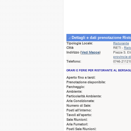
Dettagli e dati prenotazione Rist
Tipologia Locale:
Ristorante
Città
RIETI -
Rist
Indirizzo
(
Vedi Mappa
)
Piazza S. El
provincia di
Telefono:
0746-211219
ORARI E FERIE PER RISTORANTE AL BERSAG
Aperto fino a tardi:
Prenotazione disponibile:
Parcheggio:
Ambiente:
Particolarità Ambiente:
Aria Condizionata:
Numero di Sale:
Posti all'interno:
Tavoli all'aperto:
Sala Riunioni:
Aria Fumatori:
Posti Sala Riunioni: