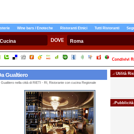
Osterie
Wine bars / Enoteche
Ristoranti Etnici
Tutti Ristoranti
Segn
DOVE
Condivivi Ri
Utilità Ri
Da Gualtiero
 Gualtiero nella città di RIETI - RI, Ristorante con cucina Regionale
Pubblicità