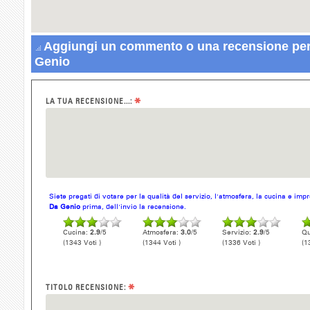
Aggiungi un commento o una recensione per
Genio
*
LA TUA RECENSIONE...:
Siete pregati di votare per la qualità del servizio, l'atmosfera, la cucina e im
Da Genio
prima, dell'invio la recensione.
Cucina:
2.9
/5
Atmosfera:
3.0
/5
Servizio:
2.9
/5
Qu
(1343 Voti )
(1344 Voti )
(1336 Voti )
(1
*
TITOLO RECENSIONE: