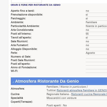
ORARI E FERIE PER RISTORANTE DA GENIO
Aperto fino a tardi:
no
Prenotazione disponibile:
si
Parcheggio:
si
Ambiente:
Familiare
Particolarità Ambiente:
Niente in partico
Aria Condizionata:
no
Posti all'interno:
55
Tavoli all'aperto:
si
Sala Riunioni:
no
Aria Fumatori:
no
Alloggio Disponibile:
no
Ferie:
Agosto
Numero di Sale:
Posti Sala Riunioni:
Posti all'aperto:
Anno di Fondazione:
Wi-Fi:
Atmosfera Ristorante Da Genio
Familiare
[ Niente in particolare ]
Atmosfera:
Tutti(e)
Ristoranti atmosfera Familiare in GENO
Cucina
Regionale Italiana -
Ristoranti cucina Regionale
Specialità
Moscardini con verdure
Coperti(Terrazze):
Posti aperti : No