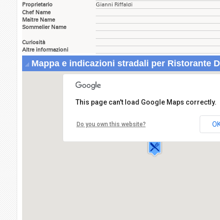
Proprietario
Gianni Riffaldi
Chef Name
Maitre Name
Sommelier Name
Curiosità
Altre informazioni
Mappa e indicazioni stradali per Ristorante 
This page can't load Google Maps correctly.
Ristorante Da Genio
Salita San
O
Do you own this website?
Leonardo,61/r
16100 GENOVA