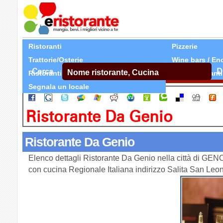
Ristoranti
Pizzerie
Trattorie/Osterie
Wine bars / En
Cerca
D
Ristoranti Etnici
Tutti Ristoranti
Segnala un locale
Ristorante Da Genio
Ristorante Da Genio
Elenco dettagli Ristorante Da Genio nella città di GEN
con cucina Regionale Italiana indirizzo Salita San Le