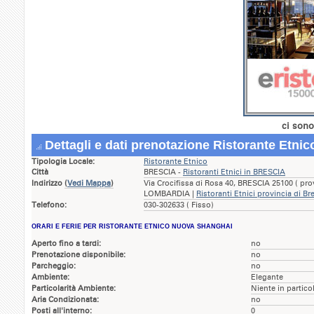
ci sono
Dettagli e dati prenotazione Ristorante Etn
Tipologia Locale:
Ristorante Etnico
Città
BRESCIA -
Ristoranti Etnici in BRESCIA
Indirizzo
(
Vedi Mappa
)
Via Crocifissa di Rosa 40, BRESCIA 25100 ( pro
LOMBARDIA |
Ristoranti Etnici provincia di Br
Telefono:
030-302633 ( Fisso)
ORARI E FERIE PER RISTORANTE ETNICO NUOVA SHANGHAI
Aperto fino a tardi:
no
Prenotazione disponibile:
no
Parcheggio:
no
Ambiente:
Elegante
Particolarità Ambiente:
Niente in partico
Aria Condizionata:
no
Posti all'interno:
0