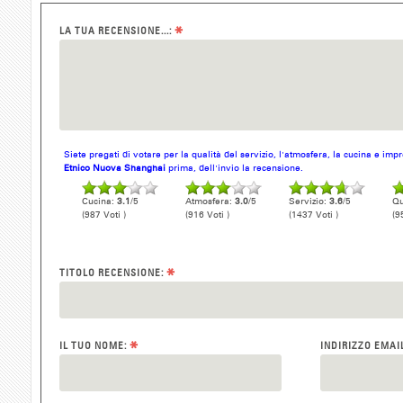
*
LA TUA RECENSIONE...:
Siete pregati di votare per la qualità del servizio, l'atmosfera, la cucina e im
Etnico Nuova Shanghai
prima, dell'invio la recensione.
Cucina:
3.1
/5
Atmosfera:
3.0
/5
Servizio:
3.6
/5
Qu
(987 Voti )
(916 Voti )
(1437 Voti )
(9
*
TITOLO RECENSIONE:
*
IL TUO NOME:
INDIRIZZO EMAI