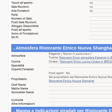
Tavoli all'aperto:
no
Sala Riunioni:
no
Aria Fumatori:
no
Ferie:
Numero di Sale:
Posti Sala Riunioni:
Alloggio Disponibile:
Posti all'aperto:
Anno di Fondazione:
Wi-Fi:
Atmosfera Ristorante Etnico Nuova Shangha
Elegante
[ Niente in particolare ]
Atmosfera:
Tutti(e)
Ristoranti Etnici atmosfera Elegante in
Cucina
Cinese -
Ristoranti Etnici cucina Cinese in BRES
Specialità
Coperti(Terrazze):
Posti aperti : No
Sei proprietario del Ristorante Etnico Nuova S
Proprietario
Ristorante Etnico Nuova Shanghai
Chef Name
Maitre Name
Sommelier Name
Curiosità
Altre informazioni
Mappa e indicazioni stradali per Ristorante 