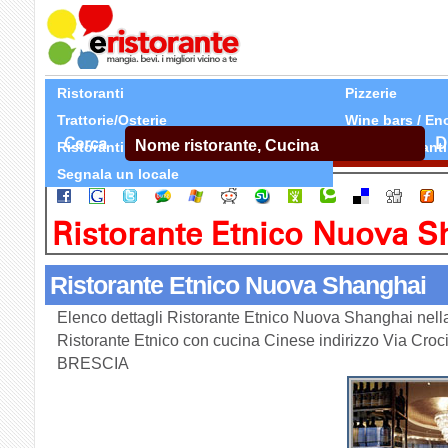
Ristoranti
Pizzerie
Trattorie/Osterie
Wine bars / En
Cerca
D
Ristoranti Etnici
Tutti Ristoranti
Segnala un locale
Ristorante Etnico Nuova S
Ristorante Etnico Nuova Shanghai
Elenco dettagli Ristorante Etnico Nuova Shanghai nell
Ristorante Etnico con cucina Cinese indirizzo Via Croci
BRESCIA