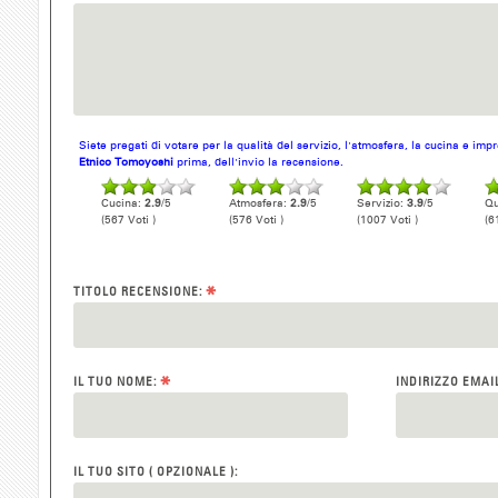
Siete pregati di votare per la qualità del servizio, l'atmosfera, la cucina e im
Etnico Tomoyoshi
prima, dell'invio la recensione.
Cucina:
2.9
/5
Atmosfera:
2.9
/5
Servizio:
3.9
/5
Qu
(567 Voti )
(576 Voti )
(1007 Voti )
(6
*
TITOLO RECENSIONE:
*
IL TUO NOME:
INDIRIZZO EMAI
IL TUO SITO ( OPZIONALE ):