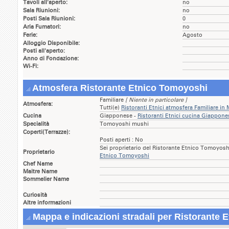
Tavoli all'aperto:
no
Sala Riunioni:
no
Posti Sala Riunioni:
0
Aria Fumatori:
no
Ferie:
Agosto
Alloggio Disponibile:
Posti all'aperto:
Anno di Fondazione:
Wi-Fi:
Atmosfera Ristorante Etnico Tomoyoshi
Familiare
[ Niente in particolare ]
Atmosfera:
Tutti(e)
Ristoranti Etnici atmosfera Familiare i
Cucina
Giapponese -
Ristoranti Etnici cucina Giappon
Specialità
Tomoyoshi mushi
Coperti(Terrazze):
Posti aperti : No
Sei proprietario del Ristorante Etnico Tomoyos
Proprietario
Etnico Tomoyoshi
Chef Name
Maitre Name
Sommelier Name
Curiosità
Altre informazioni
Mappa e indicazioni stradali per Ristorante