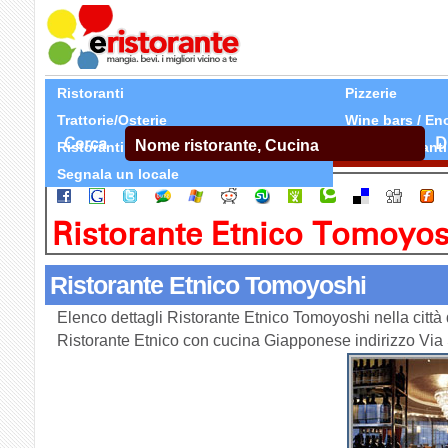
Ristoranti
Pizzerie
Trattorie/Osterie
Wine bars / En
Cerca
D
Ristoranti Etnici
Tutti Ristoranti
Segnala un locale
Ristorante Etnico Tomoyos
Ristorante Etnico Tomoyoshi
Elenco dettagli Ristorante Etnico Tomoyoshi nella città
Ristorante Etnico con cucina Giapponese indirizzo Vi