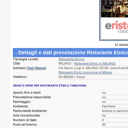
ci sono
Dettagli e dati prenotazione Ristorante Etni
Tipologia Locale:
Ristorante Etnico
Città
MILANO -
Ristoranti Etnici in MILANO
Indirizzo
(
Vedi Mappa
)
Via Sacco Luigi 4, MILANO 20100 ( provincia 
Ristoranti Etnici provincia di Milano
Telefono:
02-466330 ( Fisso)
ORARI E FERIE PER RISTORANTE ETNICO TOMOYOSHI
Aperto fino a tardi:
no
Prenotazione disponibile:
no
Parcheggio:
no
Ambiente:
Familiare
Particolarità Ambiente:
Niente in partico
Aria Condizionata:
no
Numero di Sale:
0
Posti all'interno:
40