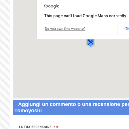
This page can't load Google Maps correctly.
Ristorante Etnico Tomoyoshi
Via Sacco Luigi,4
O
Do you own this website?
20100 MILANO
Aggiungi un commento o una recensione per 
Tomoyoshi
*
LA TUA RECENSIONE...: