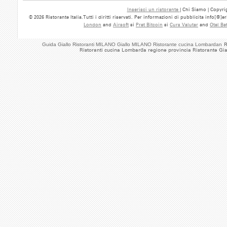
Inserisci un ristorante
| Chi Siamo | Copyrig
© 2026 Ristorante Italia.Tutti i diritti riservati. Per informazioni di pubblicita info[@]
London
and
Airsoft
si
Pret Bitcoin
si
Curs Valutar
and
Otel Be
Guida Giallo Ristoranti MILANO Giallo MILANO Ristorante cucina Lombardan
R
Ristoranti cucina Lombarda regione provincia Ristorante Gia