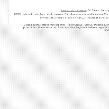
Inserisci un ristorante
| Chi Siamo | Copyrig
© 2026 Ristorante Italia.Tutti i diritti riservati. Per informazioni di pubblicita info[@]
London
and
Airsoft
si
Pret Bitcoin
si
Curs Valutar
and
Otel Be
Guida pizzeria Pizzerie montespertoli I Tigli MONTESPERTOLI Pizzeria cuci
pizzeria in città montespertoli Pizzerie cucina Regionale Italiana regione pr
MON