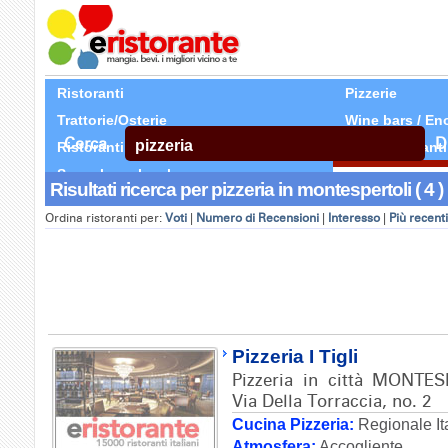
Ristoranti
Pizzerie
Trattorie/Osterie
Wine bars / En
Cerca
D
Ristoranti Etnici
Tutti Ristoranti
Segnala un locale
Risultati ricerca per pizzeria in montespertoli ( 4 )
Ordina ristoranti per:
Voti
|
Numero di Recensioni
|
Interesso
|
Più recenti
Pizzeria I Tigli
Pizzeria in città MONTES
Via Della Torraccia, no. 2
Cucina Pizzeria:
Regionale It
Atmosfera:
Accogliente