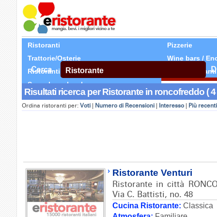
Ristoranti
Pizzerie
Trattorie/Osterie
Wine bars / En
Cerca
D
Ristoranti Etnici
Tutti Ristoranti
Segnala un locale
Risultati ricerca per Ristorante in roncofreddo ( 4 
Ordina ristoranti per:
Voti
|
Numero di Recensioni
|
Interesso
|
Più recenti
Ristorante Venturi
Ristorante in città RONC
Via C. Battisti, no. 48
Cucina Ristorante:
Classica
Atmosfera:
Familiare