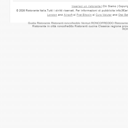
Inserisci un ristorante
| Chi Siamo | Copyrig
© 2026 Ristorante Italia.Tutti i diritti riservati. Per informazioni di pubblicita info[@]
London
and
Airsoft
si
Pret Bitcoin
si
Curs Valutar
and
Otel Be
Guida Ristorante Ristoranti roncofreddo Venturi RONCOFREDDO Ristorante
Ristorante in città roncofreddo Ristoranti cucina Classica regione pro
RON