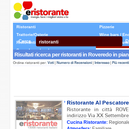
Ristoranti
Pizzerie
Trattorie/Osterie
Wine bars / En
Cerca
D
Ristoranti Etnici
Tutti Ristoranti
Segnala un locale
Risultati ricerca per ristoranti in Roveredo in piano
Ordina ristoranti per:
Voti
|
Numero di Recensioni
|
Interesso
|
Più recenti
Ristorante Al Pescatore
Ristorante in città RO
indirizzo Via XX Settembre
Cucina Ristorante:
Regionale
Atmosfera:
Familiare