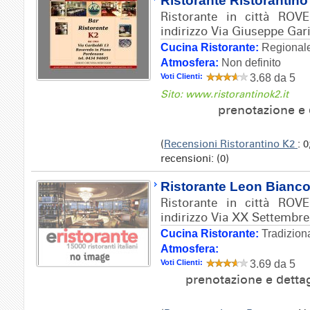
Ristorante Ristorantino
Ristorante in città RO
indirizzo Via Giuseppe Gari
Cucina Ristorante:
Regionale
Atmosfera:
Non definito
Voti Clienti:
3.68 da 5
Sito: www.ristorantinok2.it
prenotazione e 
(
Recensioni Ristorantino K2
: 
recensioni: (0)
Ristorante Leon Bianc
Ristorante in città RO
indirizzo Via XX Settembre
Cucina Ristorante:
Tradizion
Atmosfera:
Voti Clienti:
3.69 da 5
prenotazione e detta