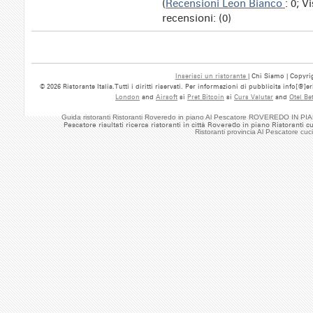
(
Recensioni Leon Bianco
: 0; V
recensioni: (0)
Inserisci un ristorante
| Chi Siamo | Copyrig
© 2026 Ristorante Italia.Tutti i diritti riservati. Per informazioni di pubblicita info[@]
London
and
Airsoft
si
Pret Bitcoin
si
Curs Valutar
and
Otel Be
Guida ristoranti Ristoranti Roveredo in piano Al Pescatore ROVEREDO IN PIA
Pescatore risultati ricerca ristoranti in città Roveredo in piano Ristoranti
Ristoranti provincia Al Pescatore 