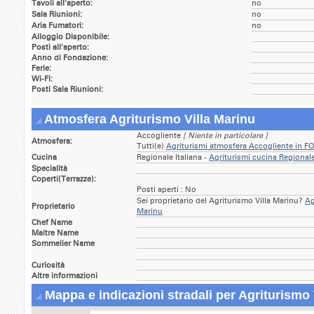
Tavoli all'aperto:
no
Sala Riunioni:
no
Aria Fumatori:
no
Alloggio Disponibile:
Posti all'aperto:
Anno di Fondazione:
Ferie:
Wi-Fi:
Posti Sala Riunioni:
Atmosfera Agriturismo Villa Marinu
Accogliente
[ Niente in particolare ]
Atmosfera:
Tutti(e)
Agriturismi atmosfera Accogliente in F
Cucina
Regionale Italiana -
Agriturismi cucina Regionale
Specialità
Coperti(Terrazze):
Posti aperti : No
Sei proprietario del Agriturismo Villa Marinu?
Ag
Proprietario
Marinu
Chef Name
Maitre Name
Sommelier Name
Curiosità
Altre informazioni
Mappa e indicazioni stradali per Agriturismo 