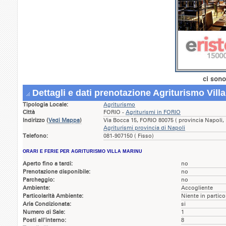
ci sono
Dettagli e dati prenotazione Agriturismo Vill
Tipologia Locale:
Agriturismo
Città
FORIO -
Agriturismi in FORIO
Indirizzo
(
Vedi Mappa
)
Via Bocca 15, FORIO 80075 ( provincia Napoli
Agriturismi provincia di Napoli
Telefono:
081-907150 ( Fisso)
ORARI E FERIE PER AGRITURISMO VILLA MARINU
Aperto fino a tardi:
no
Prenotazione disponibile:
no
Parcheggio:
no
Ambiente:
Accogliente
Particolarità Ambiente:
Niente in partico
Aria Condizionata:
si
Numero di Sale:
1
Posti all'interno:
8