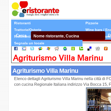
Ristoranti
Pizzerie
Trattorie/Osterie
Wine bars / En
Cerca
D
Ristoranti Etnici
Tutti Ristoranti
Segnala un locale
Agriturismo Villa Marinu
Agriturismo Villa Marinu
Elenco dettagli Agriturismo Villa Marinu nella città di 
con cucina Regionale Italiana indirizzo Via Bocca 15,