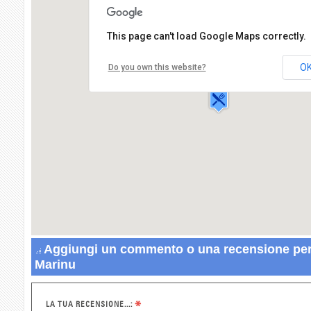
This page can't load Google Maps correctly.
Agriturismo Villa Marinu
Via Bocca,15
O
Do you own this website?
80075 FORIO
Aggiungi un commento o una recensione per 
Marinu
*
LA TUA RECENSIONE...: