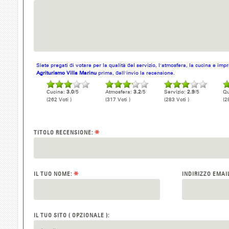
Siete pregati di votare per la qualità del servizio, l'atmosfera, la cucina e im
Agriturismo Villa Marinu
prima, dell'invio la recensione.
Cucina:
3.0
/5
Atmosfera:
3.2
/5
Servizio:
2.9
/5
Qu
(262 Voti )
(317 Voti )
(283 Voti )
(2
*
TITOLO RECENSIONE:
*
IL TUO NOME:
INDIRIZZO EMAI
IL TUO SITO ( OPZIONALE ):