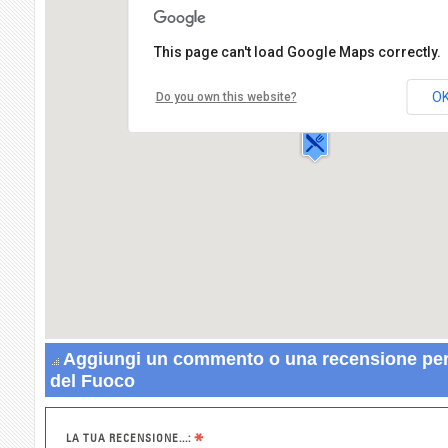
This page can't load Google Maps correctly.
Ristorante Terra del Fuoco
Via Provinciale Panza,
O
Do you own this website?
80075 FORIO
Aggiungi un commento o una recensione per 
del Fuoco
*
LA TUA RECENSIONE...: