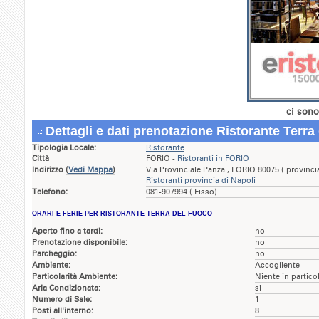
ci sono
Dettagli e dati prenotazione Ristorante Terra
Tipologia Locale:
Ristorante
Città
FORIO -
Ristoranti in FORIO
Indirizzo
(
Vedi Mappa
)
Via Provinciale Panza , FORIO 80075 ( provinc
Ristoranti provincia di Napoli
Telefono:
081-907994 ( Fisso)
ORARI E FERIE PER RISTORANTE TERRA DEL FUOCO
Aperto fino a tardi:
no
Prenotazione disponibile:
no
Parcheggio:
no
Ambiente:
Accogliente
Particolarità Ambiente:
Niente in partico
Aria Condizionata:
si
Numero di Sale:
1
Posti all'interno:
8