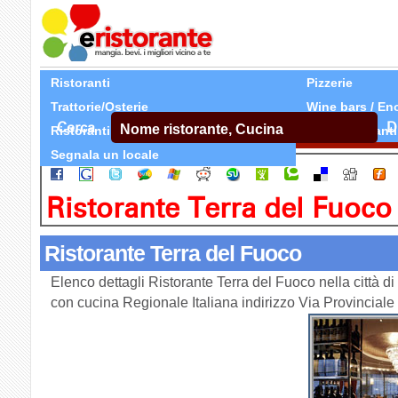
Ristoranti
Pizzerie
Trattorie/Osterie
Wine bars / En
Cerca
D
Ristoranti Etnici
Tutti Ristoranti
Segnala un locale
Ristorante Terra del Fuoco
Ristorante Terra del Fuoco
Elenco dettagli Ristorante Terra del Fuoco nella città d
con cucina Regionale Italiana indirizzo Via Provincial