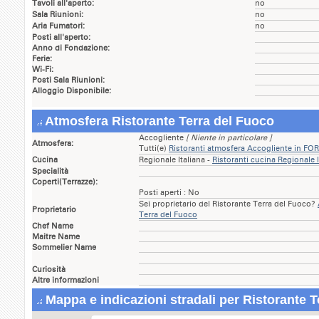
Tavoli all'aperto:
no
Sala Riunioni:
no
Aria Fumatori:
no
Posti all'aperto:
Anno di Fondazione:
Ferie:
Wi-Fi:
Posti Sala Riunioni:
Alloggio Disponibile:
Atmosfera Ristorante Terra del Fuoco
Accogliente
[ Niente in particolare ]
Atmosfera:
Tutti(e)
Ristoranti atmosfera Accogliente in FO
Cucina
Regionale Italiana -
Ristoranti cucina Regionale 
Specialità
Coperti(Terrazze):
Posti aperti : No
Sei proprietario del Ristorante Terra del Fuoco?
Proprietario
Terra del Fuoco
Chef Name
Maitre Name
Sommelier Name
Curiosità
Altre informazioni
Mappa e indicazioni stradali per Ristorante T