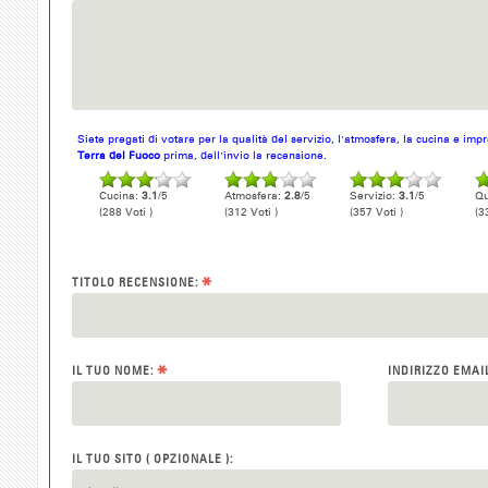
Siete pregati di votare per la qualità del servizio, l'atmosfera, la cucina e im
Terra del Fuoco
prima, dell'invio la recensione.
Cucina:
3.1
/5
Atmosfera:
2.8
/5
Servizio:
3.1
/5
Qu
(288 Voti )
(312 Voti )
(357 Voti )
(3
*
TITOLO RECENSIONE:
*
IL TUO NOME:
INDIRIZZO EMAI
IL TUO SITO ( OPZIONALE ):