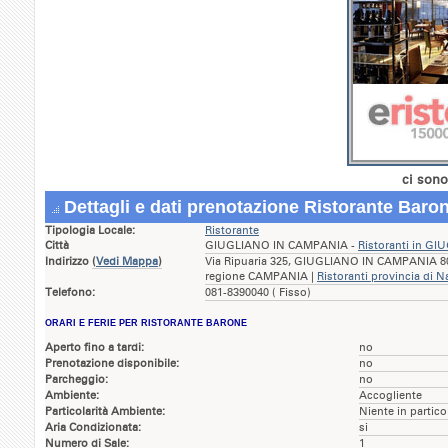
ci sono
Dettagli e dati prenotazione Ristorante Baro
Tipologia Locale:
Ristorante
Città
GIUGLIANO IN CAMPANIA -
Ristoranti in G
Indirizzo
(
Vedi Mappa
)
Via Ripuaria 325, GIUGLIANO IN CAMPANIA 800
regione CAMPANIA |
Ristoranti provincia di N
Telefono:
081-8390040 ( Fisso)
ORARI E FERIE PER RISTORANTE BARONE
Aperto fino a tardi:
no
Prenotazione disponibile:
no
Parcheggio:
no
Ambiente:
Accogliente
Particolarità Ambiente:
Niente in partico
Aria Condizionata:
si
Numero di Sale:
1