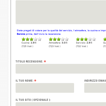
Siete pregati di votare per la qualità del servizio, l'atmosfera, la cucina e im
Barone
prima, dell'invio la recensione.
Cucina:
2.9
/5
Atmosfera:
3.0
/5
Servizio:
2.9
/5
Qu
(725 Voti )
(723 Voti )
(732 Voti )
(7
*
TITOLO RECENSIONE:
*
IL TUO NOME:
INDIRIZZO EMAI
IL TUO SITO ( OPZIONALE ):