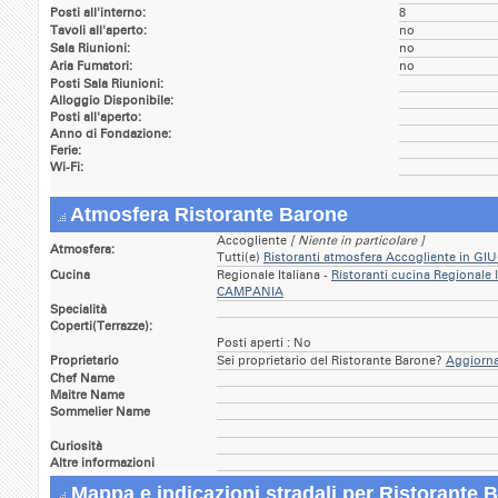
Posti all'interno:
8
Tavoli all'aperto:
no
Sala Riunioni:
no
Aria Fumatori:
no
Posti Sala Riunioni:
Alloggio Disponibile:
Posti all'aperto:
Anno di Fondazione:
Ferie:
Wi-Fi:
Atmosfera Ristorante Barone
Accogliente
[ Niente in particolare ]
Atmosfera:
Tutti(e)
Ristoranti atmosfera Accogliente in 
Cucina
Regionale Italiana -
Ristoranti cucina Regionale
CAMPANIA
Specialità
Coperti(Terrazze):
Posti aperti : No
Proprietario
Sei proprietario del Ristorante Barone?
Aggiorna
Chef Name
Maitre Name
Sommelier Name
Curiosità
Altre informazioni
Mappa e indicazioni stradali per Ristorante 