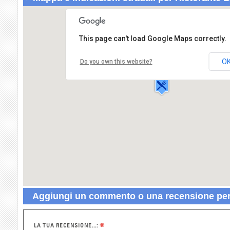
This page can't load Google Maps correctly.
Ristorante Barone
Via Ripuaria,325
O
Do you own this website?
80014 GIUGLIANO IN
CAMPANIA
Aggiungi un commento o una recensione per
*
LA TUA RECENSIONE...: