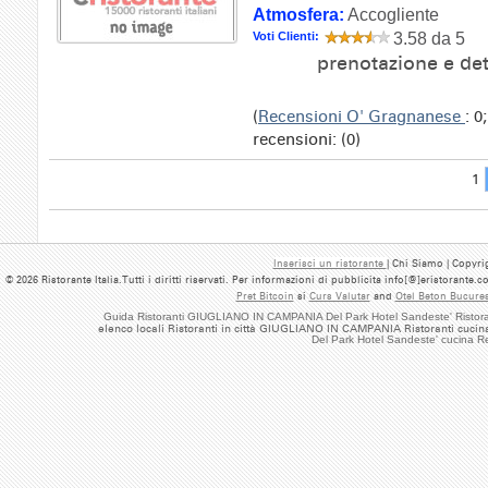
Atmosfera:
Accogliente
Voti Clienti:
3.58 da 5
prenotazione e det
(
Recensioni O' Gragnanese
: 0
recensioni: (0)
1
Inserisci un ristorante
| Chi Siamo | Copyrig
© 2026 Ristorante Italia.Tutti i diritti riservati. Per informazioni di pubblicita info[@]eristorante.
Pret Bitcoin
si
Curs Valutar
and
Otel Beton Bucures
Guida Ristoranti GIUGLIANO IN CAMPANIA Del Park Hotel Sandeste' Ristoran
elenco locali Ristoranti in città GIUGLIANO IN CAMPANIA Ristoranti cucina
Del Park Hotel Sandeste' cucina 