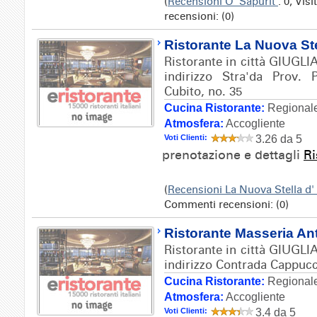
(
Recensioni O' Sapurit
: 0; Vis
recensioni: (0)
Ristorante La Nuova Ste
Ristorante in città GIUG
indirizzo Stra'da Prov.
Cubito, no. 35
Cucina Ristorante:
Regionale
Atmosfera:
Accogliente
Voti Clienti:
3.26 da 5
prenotazione e dettagli
Ri
(
Recensioni La Nuova Stella d
Commenti recensioni: (0)
Ristorante Masseria A
Ristorante in città GIUG
indirizzo Contrada Cappucc
Cucina Ristorante:
Regionale
Atmosfera:
Accogliente
Voti Clienti:
3.4 da 5