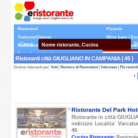
Ristoranti
Pizzerie
Trattorie/Osterie
Wine bars / En
Cerca
D
Ristoranti Etnici
Tutti Ristoranti
Segnala un locale
Ristoranti città GIUGLIANO IN CAMPANIA ( 45 )
Ordina ristoranti per:
Voti
|
Numero di Recensioni
|
Interesso
|
Più recenti
1
Ristorante Del Park Hot
Ristorante in città GIUG
indirizzo Localita' Varcatu
48
Cucina Ristorante:
Regionale