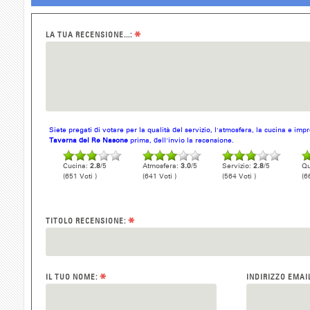
*
LA TUA RECENSIONE...:
Siete pregati di votare per la qualità del servizio, l'atmosfera, la cucina e im
Taverna del Re Nasone
prima, dell'invio la recensione.
Cucina:
2.8
/5
Atmosfera:
3.0
/5
Servizio:
2.8
/5
Qu
(651 Voti )
(641 Voti )
(564 Voti )
(6
*
TITOLO RECENSIONE:
*
IL TUO NOME:
INDIRIZZO EMAI