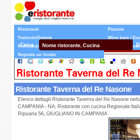
Ristoranti
Pizzerie
Trattorie/Osterie
Wine bars / En
Cerca
D
Ristoranti Etnici
Tutti Ristoranti
Segnala un locale
Ristorante Taverna del Re
Ristorante Taverna del Re Nasone
Elenco dettagli Ristorante Taverna del Re Nasone nell
CAMPANIA - NA, Ristorante con cucina Regionale Italia
Ripuaria 56, GIUGLIANO IN CAMPANIA