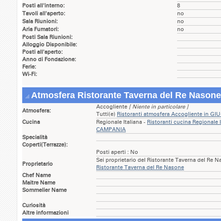
Posti all'interno:
8
Tavoli all'aperto:
no
Sala Riunioni:
no
Aria Fumatori:
no
Posti Sala Riunioni:
Alloggio Disponibile:
Posti all'aperto:
Anno di Fondazione:
Ferie:
Wi-Fi:
Atmosfera Ristorante Taverna del Re Nasone
Accogliente
[ Niente in particolare ]
Atmosfera:
Tutti(e)
Ristoranti atmosfera Accogliente in 
Cucina
Regionale Italiana -
Ristoranti cucina Regionale
CAMPANIA
Specialità
Coperti(Terrazze):
Posti aperti : No
Sei proprietario del Ristorante Taverna del Re 
Proprietario
Ristorante Taverna del Re Nasone
Chef Name
Maitre Name
Sommelier Name
Curiosità
Altre informazioni