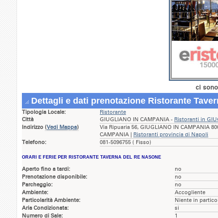
ci sono
Dettagli e dati prenotazione Ristorante Tave
Tipologia Locale:
Ristorante
Città
GIUGLIANO IN CAMPANIA -
Ristoranti in G
Indirizzo
(
Vedi Mappa
)
Via Ripuaria 56, GIUGLIANO IN CAMPANIA 8001
CAMPANIA |
Ristoranti provincia di Napoli
Telefono:
081-5096755 ( Fisso)
ORARI E FERIE PER RISTORANTE TAVERNA DEL RE NASONE
Aperto fino a tardi:
no
Prenotazione disponibile:
no
Parcheggio:
no
Ambiente:
Accogliente
Particolarità Ambiente:
Niente in partico
Aria Condizionata:
si
Numero di Sale:
1