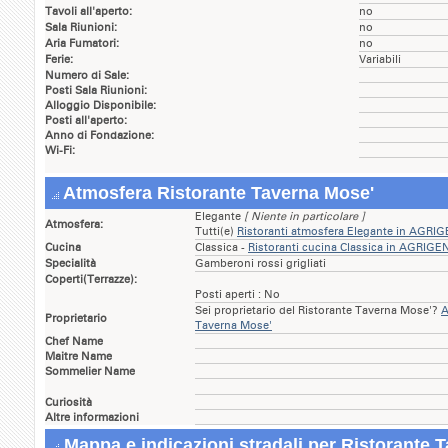
Tavoli all'aperto:
no
Sala Riunioni:
no
Aria Fumatori:
no
Ferie:
Variabili
Numero di Sale:
Posti Sala Riunioni:
Alloggio Disponibile:
Posti all'aperto:
Anno di Fondazione:
Wi-Fi:
Atmosfera Ristorante Taverna Mose'
Elegante
[ Niente in particolare ]
Atmosfera:
Tutti(e)
Ristoranti atmosfera Elegante in AGR
Cucina
Classica -
Ristoranti cucina Classica in AGRIG
Specialità
Gamberoni rossi grigliati
Coperti(Terrazze):
Posti aperti : No
Sei proprietario del Ristorante Taverna Mose'?
A
Proprietario
Taverna Mose'
Chef Name
Maitre Name
Sommelier Name
Curiosità
Altre informazioni
Mappa e indicazioni stradali per Ristorante 