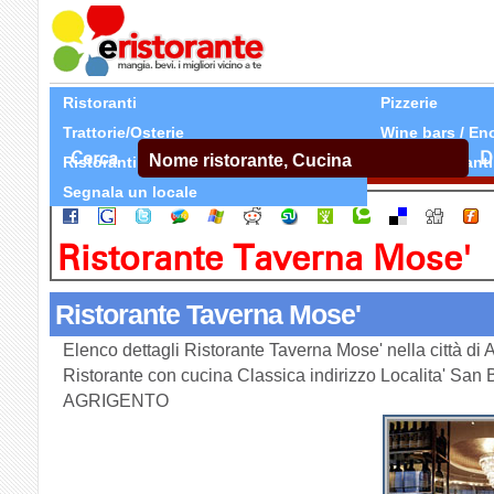
Ristoranti
Pizzerie
Trattorie/Osterie
Wine bars / En
Cerca
D
Ristoranti Etnici
Tutti Ristoranti
Segnala un locale
Ristorante Taverna Mose'
Ristorante Taverna Mose'
Elenco dettagli Ristorante Taverna Mose' nella città 
Ristorante con cucina Classica indirizzo Localita' San 
AGRIGENTO