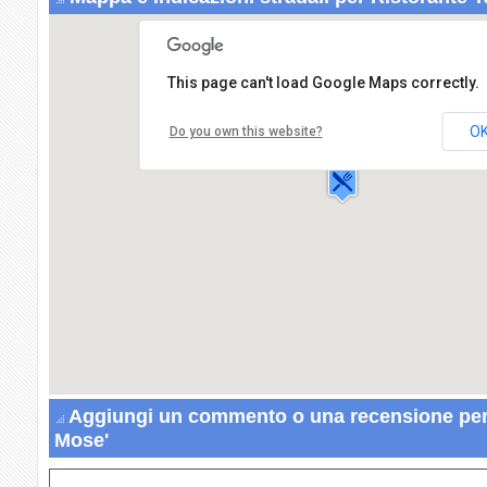
This page can't load Google Maps correctly.
Ristorante Taverna Mose'
Localita' San Biagio,
O
Do you own this website?
Contrada Mose',
92100 AGRIGENTO
Aggiungi un commento o una recensione per
Mose'