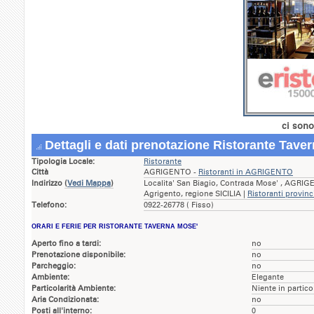
ci sono
Dettagli e dati prenotazione Ristorante Tave
Tipologia Locale:
Ristorante
Città
AGRIGENTO -
Ristoranti in AGRIGENTO
Indirizzo
(
Vedi Mappa
)
Localita' San Biagio, Contrada Mose' , AGRIG
Agrigento, regione SICILIA |
Ristoranti provinc
Telefono:
0922-26778 ( Fisso)
ORARI E FERIE PER RISTORANTE TAVERNA MOSE'
Aperto fino a tardi:
no
Prenotazione disponibile:
no
Parcheggio:
no
Ambiente:
Elegante
Particolarità Ambiente:
Niente in partico
Aria Condizionata:
no
Posti all'interno:
0