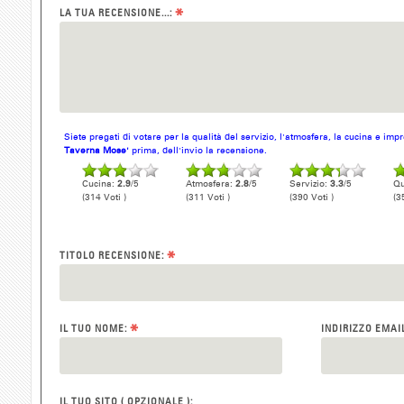
*
LA TUA RECENSIONE...:
Siete pregati di votare per la qualità del servizio, l'atmosfera, la cucina e im
Taverna Mose'
prima, dell'invio la recensione.
Cucina:
2.9
/5
Atmosfera:
2.8
/5
Servizio:
3.3
/5
Qu
(314 Voti )
(311 Voti )
(390 Voti )
(3
*
TITOLO RECENSIONE:
*
IL TUO NOME:
INDIRIZZO EMAI
IL TUO SITO ( OPZIONALE ):