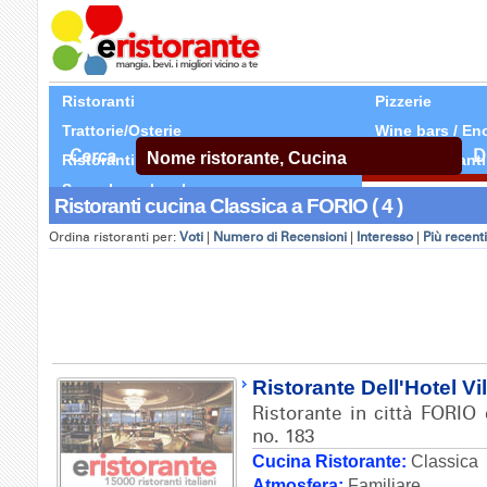
Ristoranti
Pizzerie
Trattorie/Osterie
Wine bars / En
Cerca
D
Ristoranti Etnici
Tutti Ristoranti
Segnala un locale
Ristoranti cucina Classica a FORIO ( 4 )
Ordina ristoranti per:
Voti
|
Numero di Recensioni
|
Interesso
|
Più recenti
Ristorante Dell'Hotel Vi
Ristorante in città FORIO 
no. 183
Cucina Ristorante:
Classica
Atmosfera:
Familiare