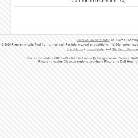
Commenti recensioni: (0)
Inserisci un ristorante
| Chi Siamo | Copyrig
© 2026 Ristorante Italia.Tutti i diritti riservati. Per informazioni di pubblicita info[@]eristorante.
Pret Bitcoin
si
Curs Valutar
and
Otel Beton Bucures
Guida Ristoranti FORIO Dell'Hotel Villa Franca {tiplology} cucina Classica
Guida
Ristoranti cucina Classica regione provincia Ristorante Dell'Hotel V