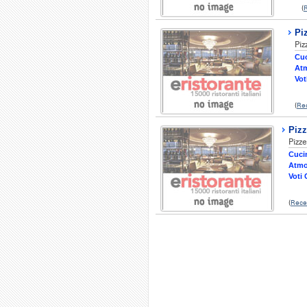
(
Pi
Piz
Cuc
Atm
Vot
(
Re
Pizz
Pizze
Cucin
Atmo
Voti 
(
Rece