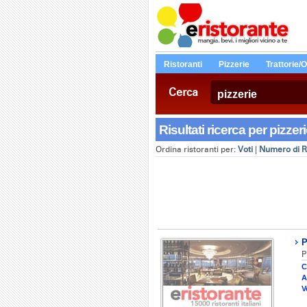
Ristoranti
Pizzerie
Trattorie/
Cerca
Risultati ricerca per pizzeri
Ordina ristoranti per:
Voti
|
Numero di R
P
P
C
A
V