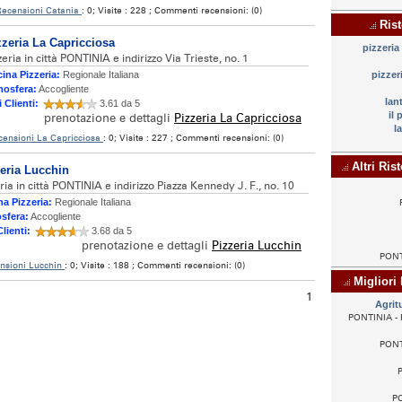
Recensioni Catania
: 0; Visite : 228 ; Commenti recensioni: (0)
Rist
zzeria La Capricciosa
pizzeria
zeria in città PONTINIA e indirizzo Via Trieste, no. 1
ina Pizzeria:
Regionale Italiana
pizzer
osfera:
Accogliente
lan
i Clienti:
3.61 da 5
il 
prenotazione e dettagli
Pizzeria La Capricciosa
l
censioni La Capricciosa
: 0; Visite : 227 ; Commenti recensioni: (0)
Altri Rist
eria Lucchin
ria in città PONTINIA e indirizzo Piazza Kennedy J. F., no. 10
a Pizzeria:
Regionale Italiana
sfera:
Accogliente
Clienti:
3.68 da 5
prenotazione e dettagli
Pizzeria Lucchin
PONTI
nsioni Lucchin
: 0; Visite : 188 ; Commenti recensioni: (0)
Migliori l
1
Agrit
PONTINIA - P
PONTI
P
PO