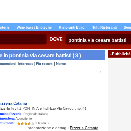
Osterie
Wine bars / Enoteche
Ristoranti Etnici
Tutti Ristoranti
Segn
DOVE
Pubblicità
e in pontinia via cesare battisti ( 3 )
ecensioni
|
Interesso
|
Più recenti
|
Nome
1
izzeria Catania
izzeria in città PONTINIA e indirizzo Via Cavour, no. 45
ucina Pizzeria:
Regionale Italiana
tmosfera:
Accogliente
oti Clienti:
3.63 da 5
prenotazione e dettagli
Pizzeria Catania