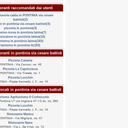
oranti raccomandati dai utenti
 tavola calda in PONTINIA via cesare
battisti(2)
ie in pontinia via cesare battisti(3)
pizzeria in pontinia(3)
terna rossa in pontinia latina(7)
pescatore in pontinia latina(32)
anterna in pontinia latina(183)
lanterna in pontinia lt(183)
oranti in pontinia via cesare battisti
Pizzeria Catania
PONTINIA - Via Cavour, no. 45
Pizzeria La Capricciosa
PONTINIA - Via Trieste, no. 1
Pizzeria Lucchin
NIA - Piazza Kennedy J. F., no. 10
ocali in pontinia via cesare battisti
urismo Agriturismo Il Corbezzolo
ontinia LT via migliara 47 1/2 dx, no. 390
Pizzeria Lucchin
NIA - Piazza Kennedy J. F., no. 10
Ristorante Marino
ONTINIA - Via Migliara, no. 47
Ristorante Nane
NTINIA - Via L. Da Vinci, no. 12