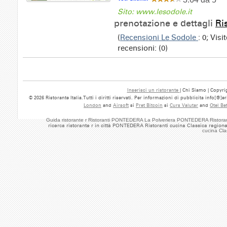
Sito: www.lesodole.it
prenotazione e dettagli
Ri
(
Recensioni Le Sodole
: 0; Vis
recensioni: (0)
Inserisci un ristorante
| Chi Siamo | Copyrig
© 2026 Ristorante Italia.Tutti i diritti riservati. Per informazioni di pubblicita info[@]
London
and
Airsoft
si
Pret Bitcoin
si
Curs Valutar
and
Otel Be
Guida ristorante r Ristoranti PONTEDERA La Polveriera PONTEDERA Ristoran
ricerca ristorante r in città PONTEDERA Ristoranti cucina Classica region
cucina Cl