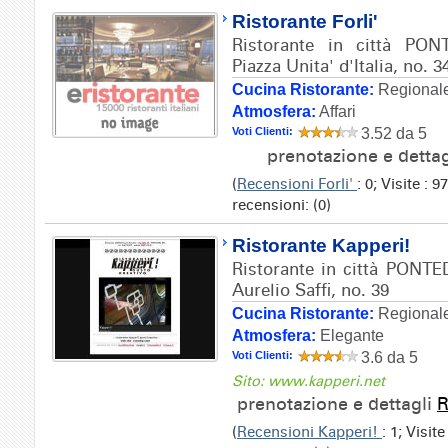
Ristorante Forli'
Ristorante in città PON
Piazza Unita' d'Italia, no. 3
Cucina Ristorante:
Regionale
Atmosfera:
Affari
Voti Clienti:
3.52 da 5
prenotazione e detta
(
Recensioni Forli'
: 0; Visite :
recensioni: (0)
Ristorante Kapperi!
Ristorante in città PONTE
Aurelio Saffi, no. 39
Cucina Ristorante:
Regionale
Atmosfera:
Elegante
Voti Clienti:
3.6 da 5
Sito: www.kapperi.net
prenotazione e dettagli
R
(
Recensioni Kapperi!
: 1; Visit