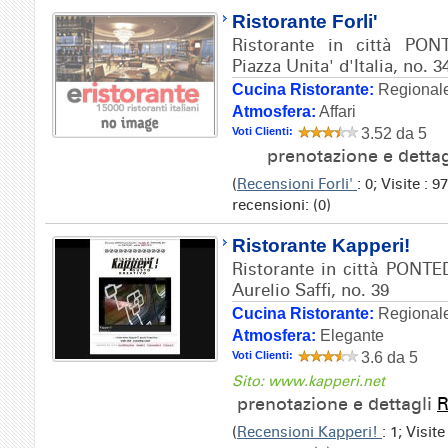
Ristorante Forli'
Ristorante in città PON
Piazza Unita' d'Italia, no. 3
Cucina Ristorante:
Regionale
Atmosfera:
Affari
Voti Clienti:
3.52 da 5
prenotazione e detta
(
Recensioni Forli'
: 0; Visite :
recensioni: (0)
Ristorante Kapperi!
Ristorante in città PONTE
Aurelio Saffi, no. 39
Cucina Ristorante:
Regionale
Atmosfera:
Elegante
Voti Clienti:
3.6 da 5
Sito: www.kapperi.net
prenotazione e dettagli
R
(
Recensioni Kapperi!
: 1; Visit