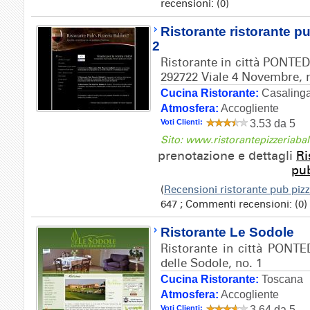
recensioni: (0)
Ristorante ristorante pu
2
Ristorante in città PONTED
292722 Viale 4 Novembre, 
Cucina Ristorante:
Casaling
Atmosfera:
Accogliente
Voti Clienti:
3.53 da 5
Sito: www.ristorantepizzeriaba
prenotazione e dettagli
Ri
pub
(
Recensioni ristorante pub pizz
647 ; Commenti recensioni: (0)
Ristorante Le Sodole
Ristorante in città PONTE
delle Sodole, no. 1
Cucina Ristorante:
Toscana
Atmosfera:
Accogliente
Voti Clienti:
3.64 da 5