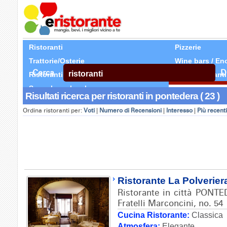
Ristoranti
Pizzerie
Trattorie/Osterie
Wine bars / En
Cerca
D
Ristoranti Etnici
Tutti Ristoranti
Segnala un locale
Risultati ricerca per ristoranti in pontedera ( 23 )
Ordina ristoranti per:
Voti
|
Numero di Recensioni
|
Interesso
|
Più recenti
Ristorante La Polverier
Ristorante in città PONTE
Fratelli Marconcini, no. 54
Cucina Ristorante:
Classica
Atmosfera:
Elegante