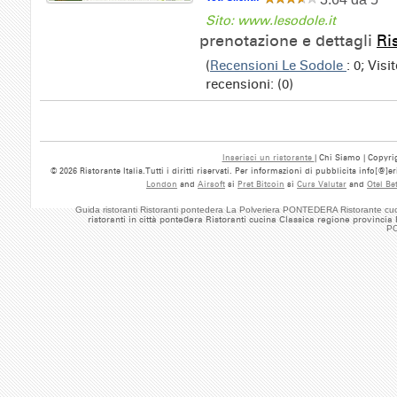
Sito: www.lesodole.it
prenotazione e dettagli
Ri
(
Recensioni Le Sodole
: 0; Vis
recensioni: (0)
Inserisci un ristorante
| Chi Siamo | Copyrig
© 2026 Ristorante Italia.Tutti i diritti riservati. Per informazioni di pubblicita info[@]
London
and
Airsoft
si
Pret Bitcoin
si
Curs Valutar
and
Otel Be
Guida ristoranti Ristoranti pontedera La Polveriera PONTEDERA Ristorante cu
ristoranti in città pontedera Ristoranti cucina Classica regione provincia
PO