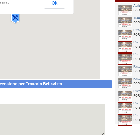
Via Montecorvo,41
OK
bsite?
Agri
80075 FORIO
FORI
Trat
FORI
Pizz
FORI
Rist
FORI
Rist
FORI
Rist
FORI
Rist
nsione per Trattoria Bellavista
FORI
Rist
FORI
Rist
FORI
Rist
FORI