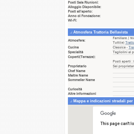
Posti Sala Riunioni:
Alloggio Disponibile:
Posti all'aperto:
Anno di Fondazione:
Wi-Fi:
Atmosfera Trattoria Bellavista
Familiare
[ Ni
Atmosfera:
Tutti(e)
Tratt
Cucina
Classica -
Tra
Specialità
Tagliolini al
Coperti(Terrazze):
Posti aperti :
Proprietario
Sei proprietar
Chef Name
Maitre Name
Sommelier Name
Curiosità
Altre informazioni
Mappa e indicazioni stradali per T
This page can't 