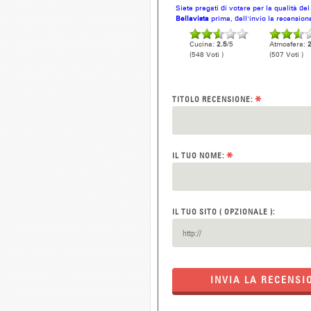
Siete pregati di votare per la qualità de
Bellavista
prima, dell'invio la recension
Cucina:
2.5
/5
Atmosfera:
2
(548 Voti )
(507 Voti )
*
TITOLO RECENSIONE:
*
IL TUO NOME:
IL TUO SITO ( OPZIONALE ):
INVIA LA RECENSI