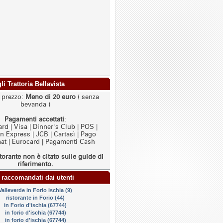
gli Trattoria Bellavista
i prezzo:
Meno di 20 euro
( senza
bevanda )
Pagamenti accettati
:
rd | Visa | Dinner's Club | POS |
 Express | JCB | Cartasì | Pago
t | Eurocard | Pagamenti Cash
torante non è citato sulle guide di
riferimento.
 raccomandati dai utenti
Valleverde in Forio ischia (9)
ristorante in Forio (44)
in Forio d'ischia (67744)
in forio d'ischia (67744)
in forio d'ischia (67744)