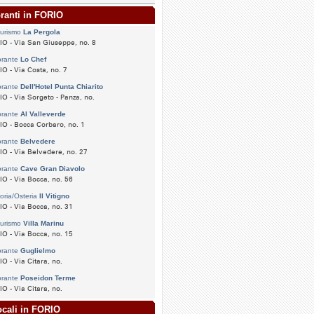
oranti in FORIO
turismo
La Pergola
O - Via San Giuseppe, no. 8
orante
Lo Chef
O - Via Costa, no. 7
orante
Dell'Hotel Punta Chiarito
O - Via Sorgeto - Panza, no.
orante
Al Valleverde
O - Bocca Corbaro, no. 1
orante
Belvedere
O - Via Belvedere, no. 27
orante
Cave Gran Diavolo
O - Via Bocca, no. 56
toria/Osteria
Il Vitigno
O - Via Bocca, no. 31
turismo
Villa Marinu
O - Via Bocca, no. 15
orante
Guglielmo
O - Via Citara, no.
orante
Poseidon Terme
O - Via Citara, no.
ocali in FORIO