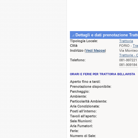
Dettagli e dati prenotazione Tratt
Tipologia Locale:
Trattoria
Città
FORIO -
Tra
Indirizzo
(
Vedi Mappa
)
Via Montec
Trattorie - 
Telefono:
081-997221 
081-909184 
ORARI E FERIE PER TRATTORIA BELLAVISTA
Aperto fino a tardi:
Prenotazione disponibile:
Parcheggio:
Ambiente:
Particolarità Ambiente:
Aria Condizionata:
Posti all'interno:
Tavoli all'aperto:
Sala Riunioni:
Aria Fumatori:
Ferie:
Numero di Sale: