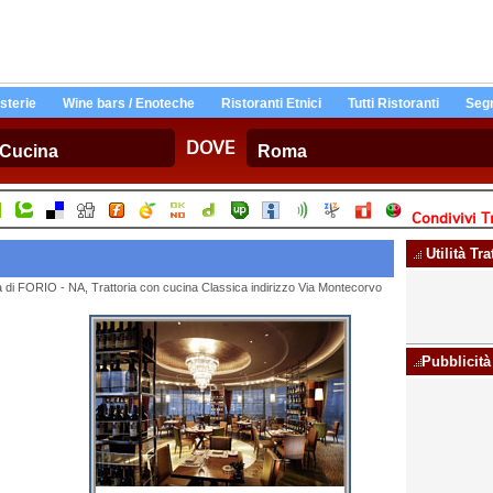
Osterie
Wine bars / Enoteche
Ristoranti Etnici
Tutti Ristoranti
Segn
DOVE
Condivivi Tr
Utilità Tra
ittà di FORIO - NA, Trattoria con cucina Classica indirizzo Via Montecorvo
Pubblicità