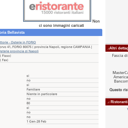
Non
ci sono immagini caricati
oria Bellavista
ttorie - Osterie in FORIO
orvo 41, FORIO 80075 ( provincia Napoli, regione CAMPANIA |
Altri detta
Osterie provincia di Napoli
Fascia d
( Fisso)
( Fax)
MasterCa
si
American
no
Bancoma
si
Familiare
Questo ris
Niente in particolare
no
Ristoranti
80
si
no
no
1 Gen-28 Feb