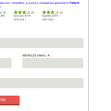
l servizio, l'atmosfera, la cucina e impressione generale di
Trattoria
e.
.5
/5
Servizio:
3.1
/5
Qualità:
2.7
/5
(515 Voti )
(433 Voti )
*
INDIRIZZO EMAIL:
ONE