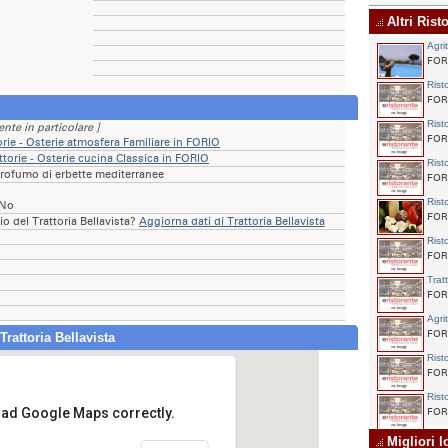
Altri Rist
Agri
FORI
Rist
FORI
Rist
ente in particolare ]
FORI
orie - Osterie atmosfera Familiare in FORIO
ttorie - Osterie cucina Classica in FORIO
Rist
 profumo di erbette mediterranee
FORI
Rist
 No
FORI
io del Trattoria Bellavista?
Aggiorna dati di Trattoria Bellavista
Rist
FORI
Trat
FORI
Agri
FORI
rattoria Bellavista
Rist
FORI
Rist
load Google Maps correctly.
FORI
Migliori l
Trattoria Bellavista