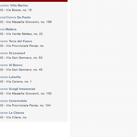
turismo
Villa Marinu
O - Via Bocca, no. 15
toria/Osteria
Da Paolo
O - Via Mazzella Giovanni, no. 196
eria
Mattera
O - Via Verde Matteo, no. 22
orante
Terra del Fuoco
O - Via Provinciale Panza, no.
orante
St.Leonard
O - Via San Gennaro, no. 53
orante
Al Bosco
O - Via San Gennaro, no. 45
orante
Luisella
O - Via Carano, no. 1
orante
Scogli Innamorati
O - Via Mazzella Giovanni, no. 100
orante
Cenerentola
O - Via Provinciale Panza, no. 104
orante
La Citarea
O - Via Citara, no.