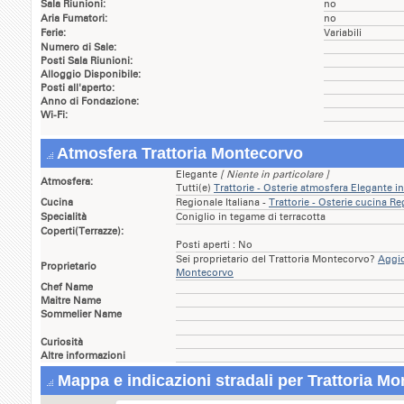
Sala Riunioni:
no
Aria Fumatori:
no
Ferie:
Variabili
Numero di Sale:
Posti Sala Riunioni:
Alloggio Disponibile:
Posti all'aperto:
Anno di Fondazione:
Wi-Fi:
Atmosfera Trattoria Montecorvo
Elegante
[ Niente in particolare ]
Atmosfera:
Tutti(e)
Trattorie - Osterie atmosfera Elegante 
Cucina
Regionale Italiana -
Trattorie - Osterie cucina Re
Specialità
Coniglio in tegame di terracotta
Coperti(Terrazze):
Posti aperti : No
Sei proprietario del Trattoria Montecorvo?
Aggio
Proprietario
Montecorvo
Chef Name
Maitre Name
Sommelier Name
Curiosità
Altre informazioni
Mappa e indicazioni stradali per Trattoria M