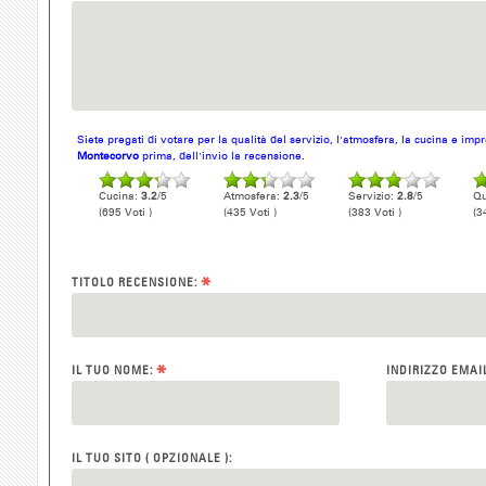
Siete pregati di votare per la qualità del servizio, l'atmosfera, la cucina e im
Montecorvo
prima, dell'invio la recensione.
Cucina:
3.2
/5
Atmosfera:
2.3
/5
Servizio:
2.8
/5
Qu
(695 Voti )
(435 Voti )
(383 Voti )
(3
*
TITOLO RECENSIONE:
*
IL TUO NOME:
INDIRIZZO EMAI
IL TUO SITO ( OPZIONALE ):