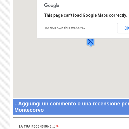
This page can't load Google Maps correctly.
Trattoria Montecorvo
Localita' Panza, via
O
Do you own this website?
Montecorvo,33
80075 FORIO
Aggiungi un commento o una recensione per 
Montecorvo
*
LA TUA RECENSIONE...: