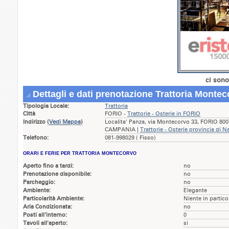
ci sono
Dettagli e dati prenotazione Trattoria Monte
Tipologia Locale:
Trattoria
Città
FORIO -
Trattorie - Osterie in FORIO
Indirizzo
(
Vedi Mappa
)
Localita' Panza, via Montecorvo 33, FORIO 800
CAMPANIA |
Trattorie - Osterie provincia di N
Telefono:
081-998029 ( Fisso)
ORARI E FERIE PER TRATTORIA MONTECORVO
Aperto fino a tardi:
no
Prenotazione disponibile:
no
Parcheggio:
no
Ambiente:
Elegante
Particolarità Ambiente:
Niente in partico
Aria Condizionata:
no
Posti all'interno:
0
Tavoli all'aperto:
si