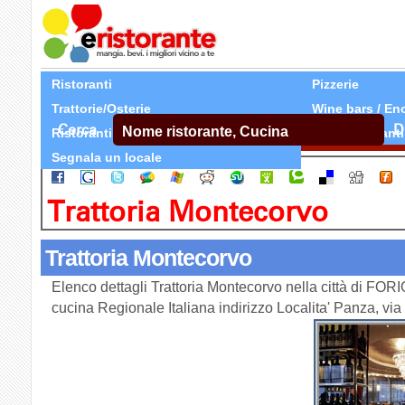
Ristoranti
Pizzerie
Trattorie/Osterie
Wine bars / En
Cerca
D
Ristoranti Etnici
Tutti Ristoranti
Segnala un locale
Trattoria Montecorvo
Trattoria Montecorvo
Elenco dettagli Trattoria Montecorvo nella città di FORI
cucina Regionale Italiana indirizzo Localita' Panza, v