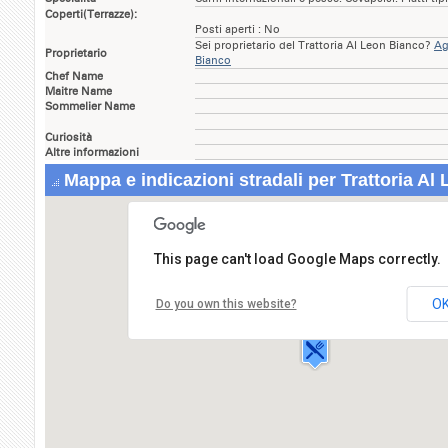
Coperti(Terrazze):
Posti aperti : No
Sei proprietario del Trattoria Al Leon Bianco?
Ag
Proprietario
Bianco
Chef Name
Maitre Name
Sommelier Name
Curiosità
Altre informazioni
Mappa e indicazioni stradali per Trattoria Al
This page can't load Google Maps correctly.
Trattoria Al Leon Bianco
Via XX Settembre,50
O
Do you own this website?
33080 ROVEREDO IN
PIANO