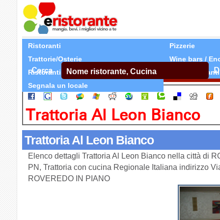
Ristoranti
Pizzerie
Trattorie/Osterie
Wine bars / En
Cerca
D
Ristoranti Etnici
Tutti Ristoranti
Segnala un locale
Trattoria Al Leon Bianco
Trattoria Al Leon Bianco
Elenco dettagli Trattoria Al Leon Bianco nella città 
PN, Trattoria con cucina Regionale Italiana indirizzo V
ROVEREDO IN PIANO