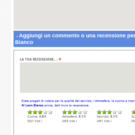
Aggiungi un commento o una recensione per 
Bianco
*
LA TUA RECENSIONE...:
Siete pregati di votare per la qualità del servizio, l'atmosfera, la cucina e im
Al Leon Bianco
prima, dell'invio la recensione.
Cucina:
2.9
/5
Atmosfera:
3.1
/5
Servizio:
3.1
/5
Qu
(527 Voti )
(453 Voti )
(461 Voti )
(5