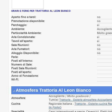
ORARI E FERIE PER TRATTORIA AL LEON BIANCO
Aperto fino a tardi:
no
Prenotazione disponibile:
no
Parcheggio:
si
Ambiente:
Accoglient
Particolarità Ambiente:
Molto grad
Aria Condizionata:
si
Tavoli all'aperto:
si
Sala Riunioni:
no
Aria Fumatori:
no
Alloggio Disponibile:
no
Ferie:
Posti all'interno:
Numero di Sale:
Posti Sala Riunioni:
Posti all'aperto:
Anno di Fondazione:
Wi-Fi:
Atmosfera Trattoria Al Leon Bianco
Accogliente
[ Molto gradevole ]
Atmosfera:
Tutti(e)
Trattorie - Osterie atmosfera Accogli
Cucina
Regionale Italiana -
Trattorie - Osterie cucina R
IN PIANO
Specialità
Carni internazionali e pesce. Cevapcici. Piatti tip