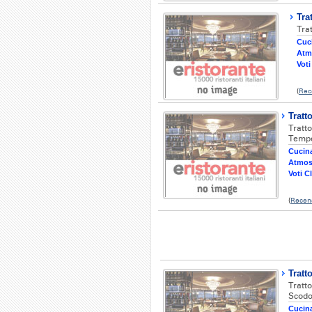
Tra
Trat
Cuci
Atm
Voti
(
Rec
Tratt
Tratt
Tempe
Cucina
Atmos
Voti Cl
(
Recen
Tratt
Tratt
Scodo
Cucina