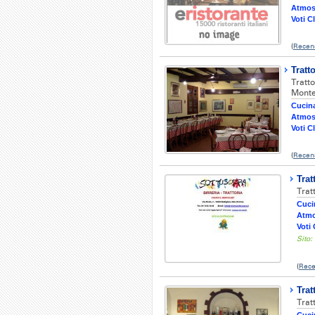
Atmos
Voti Cl
(
Recen
Tratt
Tratt
Monte
Cucina
Atmos
Voti Cl
(
Recens
Trat
Trat
Cucin
Atmo
Voti 
Sito:
(
Rece
Trat
Trat