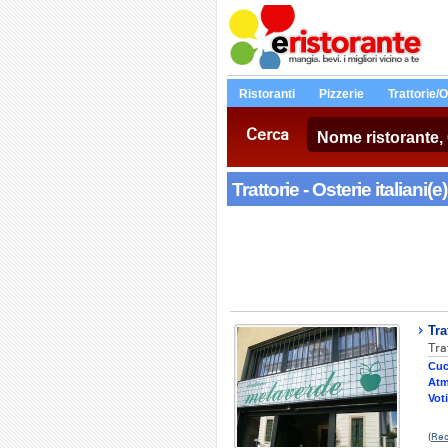
Ristoranti
Pizzerie
Trattorie/
Cerca
Trattorie - Osterie italiani(e)
Tra
Tra
Cuc
Atm
Voti
(
Rec