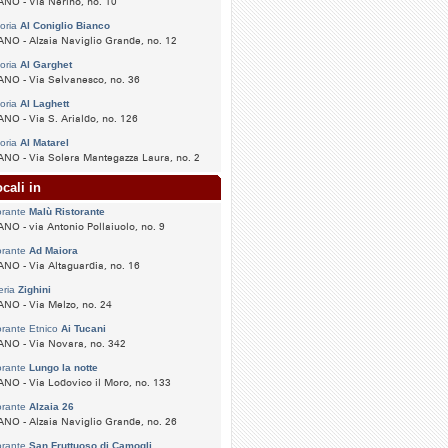
NO - Via Nerino, no. 10
toria
Al Coniglio Bianco
NO - Alzaia Naviglio Grande, no. 12
toria
Al Garghet
NO - Via Selvanesco, no. 36
toria
Al Laghett
NO - Via S. Arialdo, no. 126
toria
Al Matarel
NO - Via Solera Mantegazza Laura, no. 2
cali in
orante
Malù Ristorante
NO - via Antonio Pollaiuolo, no. 9
orante
Ad Maiora
NO - Via Altaguardia, no. 16
eria
Zighini
NO - Via Melzo, no. 24
orante Etnico
Ai Tucani
NO - Via Novara, no. 342
orante
Lungo la notte
NO - Via Lodovico il Moro, no. 133
orante
Alzaia 26
NO - Alzaia Naviglio Grande, no. 26
orante
San Fruttuoso di Camogli