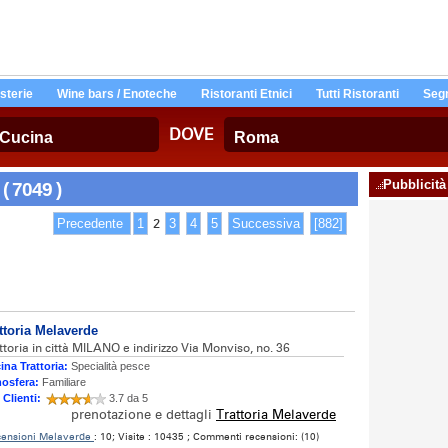
Osterie
Wine bars / Enoteche
Ristoranti Etnici
Tutti Ristoranti
Segn
DOVE
Pubblicità
 ( 7049 )
Precedente
1
2
3
4
5
Successiva
[882]
ttoria Melaverde
ttoria in città MILANO e indirizzo Via Monviso, no. 36
ina Trattoria:
Specialità pesce
osfera:
Familiare
 Clienti:
3.7 da 5
prenotazione e dettagli
Trattoria Melaverde
ensioni Melaverde
: 10; Visite : 10435 ; Commenti recensioni: (10)