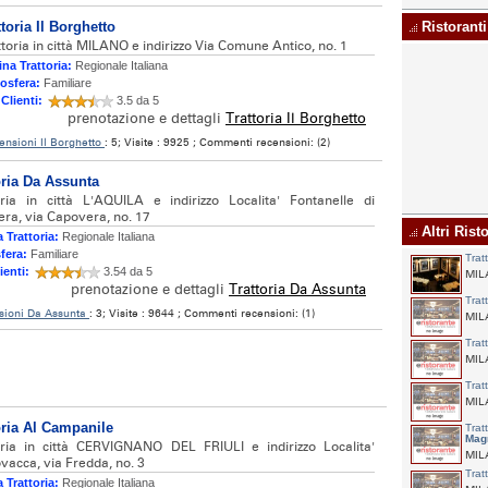
ttoria Il Borghetto
Ristoranti
toria in città MILANO e indirizzo Via Comune Antico, no. 1
na Trattoria:
Regionale Italiana
osfera:
Familiare
 Clienti:
3.5 da 5
prenotazione e dettagli
Trattoria Il Borghetto
ensioni Il Borghetto
: 5; Visite : 9925 ; Commenti recensioni: (2)
oria Da Assunta
oria in città L'AQUILA e indirizzo Localita' Fontanelle di
ra, via Capovera, no. 17
Altri Risto
 Trattoria:
Regionale Italiana
fera:
Familiare
Trat
ienti:
3.54 da 5
MILA
prenotazione e dettagli
Trattoria Da Assunta
Trat
sioni Da Assunta
: 3; Visite : 9644 ; Commenti recensioni: (1)
MILA
Trat
MILA
Trat
MILA
oria Al Campanile
Trat
Mag
oria in città CERVIGNANO DEL FRIULI e indirizzo Localita'
MILA
vacca, via Fredda, no. 3
Trat
 Trattoria:
Regionale Italiana