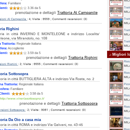
MILA
fera:
Familiare
Trat
ienti:
3.36 da 5
MILA
prenotazione e dettagli
Trattoria Al Campanile
sioni Al Campanile
: 4; Visite : 9559 ; Commenti recensioni: (3)
Trat
MILA
oria Righini
Trat
oria in città INVERNO E MONTELEONE e indirizzo Localita'
MILA
leone, via Mirandolo, no. 108
Trat
 Trattoria:
Regionale Italiana
MILA
fera:
Accogliente
ienti:
3.59 da 5
Migliori lo
prenotazione e dettagli
Trattoria Righini
Rist
ioni Righini
: 2; Visite : 9555 ; Commenti recensioni: (3)
MILA
Rist
toria Sottosopra
MILA
toria in città BUTTIGLIERA ALTA e indirizzo Via Rosta, no. 2
a Trattoria:
Regionale Italiana
Pizz
MILA
sfera:
Familiare
Clienti:
3.58 da 5
Rist
 http://www.vineriasottosopra.it/
MILA
prenotazione e dettagli
Trattoria Sottosopra
Rist
nsioni Sottosopra
: 2; Visite : 9061 ; Commenti recensioni: (0)
MILA
Rist
toria Da Oio a casa mia
MILA
toria in città ROMA e indirizzo Via Galvani, no. 43-45
Rist