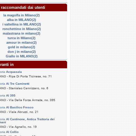
 raccomandati dai utenti
la magolfa in Milano(2)
alba in MILANO(2)
i valtellina in MILANO(2)
ronchettino in Milano(2)
malastrana in milano(2)
turca in Milano(2)
amour in milano(2)
gold in milano(2)
don j in milano(2)
Giallo in MILANO(2)
ranti in
toria
Acquasala
NO - Ripa Di Porta Ticinese, no. 71
toria
Ai Tre Caminetti
NO - Stanislao Cannizzaro, no. 6
toria
Al 395
NO - Via Delle Forze Armate, no. 395
toria
Al Basilico Fresco
NO - Viale Abruzzi, no. 21
toria
Al Cantinone, Antica Trattoria dei
nani
NO - Via Agnello, no. 19
toria
Al Collio