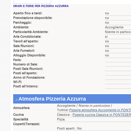
ORARI E FERIE PER PIZZERIA AZZURRA
Aperto fino a tardi:
no
Prenotazione disponibile:
no
Parcheggio:
no
Ambiente:
Accogliente
Particolarità Ambiente:
Niente in partico
Aria Condizionata:
si
Tavoli all'aperto:
no
Sala Riunioni:
no
Aria Fumatori:
no
Alloggio Disponibile:
no
Ferie:
Numero di Sale:
Posti Sala Riunioni:
Posti all'aperto:
Anno di Fondazione:
Wi-Fi:
Posti all'interno:
Atmosfera Pizzeria Azzurra
Accogliente
[ Niente in particolare ]
Atmosfera:
Tutti(e)
Pizzerie atmosfera Accogliente in PO
Cucina
Classica -
Pizzerie cucina Classica in PONTEDE
Specialità
Pizza.
Coperti(Terrazze):
Posti aperti : No