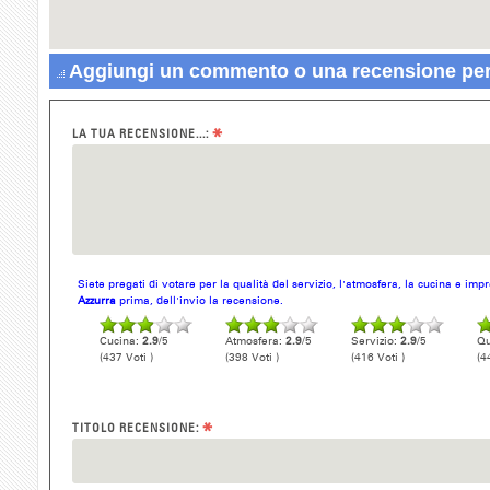
Aggiungi un commento o una recensione per 
*
LA TUA RECENSIONE...:
Siete pregati di votare per la qualità del servizio, l'atmosfera, la cucina e im
Azzurra
prima, dell'invio la recensione.
Cucina:
2.9
/5
Atmosfera:
2.9
/5
Servizio:
2.9
/5
Qu
(437 Voti )
(398 Voti )
(416 Voti )
(4
*
TITOLO RECENSIONE: