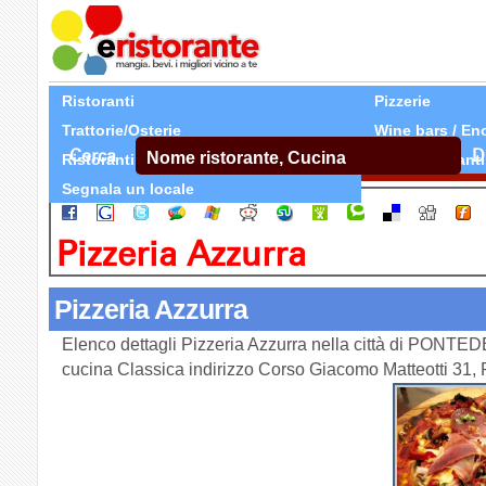
Ristoranti
Pizzerie
Trattorie/Osterie
Wine bars / En
Cerca
D
Ristoranti Etnici
Tutti Ristoranti
Segnala un locale
Pizzeria Azzurra
Pizzeria Azzurra
Elenco dettagli Pizzeria Azzurra nella città di PONTED
cucina Classica indirizzo Corso Giacomo Matteotti 