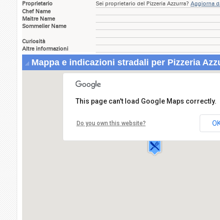
Proprietario
Sei proprietario del Pizzeria Azzurra?
Aggiorna da
Chef Name
Maitre Name
Sommelier Name
Curiosità
Altre informazioni
Mappa e indicazioni stradali per Pizzeria Azz
This page can't load Google Maps correctly.
Pizzeria Azzurra
Corso Giacomo
Matteotti,31
O
Do you own this website?
56025
PONTEDERA